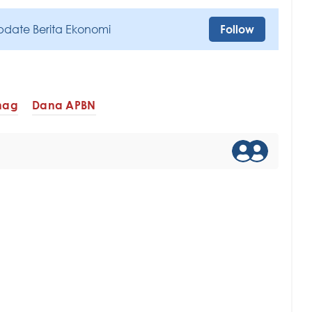
pdate Berita Ekonomi
Follow
nag
Dana APBN