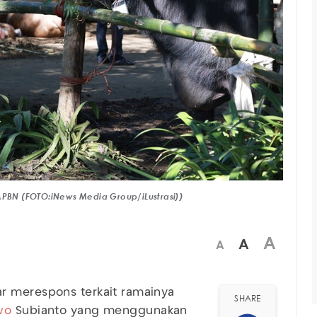
BN (FOTO:iNews Media Group/iLustrasi))
A
A
A
r merespons terkait ramainya
SHARE
wo
Subianto yang menggunakan