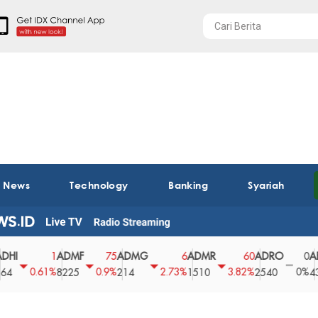
t News
Technology
Banking
Syariah
ADMF
ADMG
ADMR
ADRO
AEGS
1
75
6
60
0
0.61%
0.9%
2.73%
3.82%
0%
8225
214
1510
2540
43