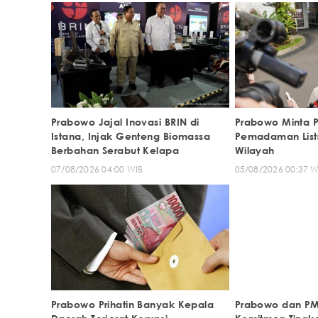
Prabowo Jajal Inovasi BRIN di
Prabowo Minta P
Istana, Injak Genteng Biomassa
Pemadaman Listr
Berbahan Serabut Kelapa
Wilayah
07/08/2026 04:00 WIB
05/08/2026 00:37 W
Prabowo Prihatin Banyak Kepala
Prabowo dan PM