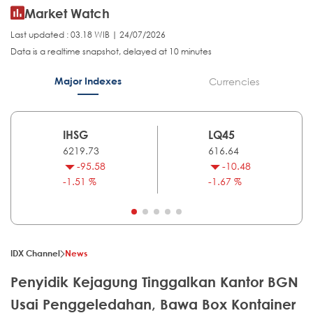
Market Watch
Last updated : 03.18 WIB | 24/07/2026
Data is a realtime snapshot, delayed at 10 minutes
Major Indexes
Currencies
IHSG
LQ45
6219.73
616.64
-95.58
-10.48
-1.51 %
-1.67 %
IDX Channel
News
Penyidik Kejagung Tinggalkan Kantor BGN
Usai Penggeledahan, Bawa Box Kontainer