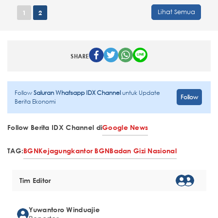
Lihat Semua
1
2
SHARE
Follow
Saluran Whatsapp IDX Channel
untuk Update
Follow
Berita Ekonomi
Follow Berita IDX Channel di
Google News
TAG:
BGN
Kejagung
kantor BGN
Badan Gizi Nasional
Tim Editor
Yuwantoro Winduajie