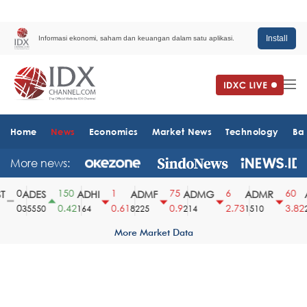
Install
Informasi ekonomi, saham dan keuangan dalam satu aplikasi.
Home
News
Economics
Market News
Technology
Ba
More news:
0
150
1
75
6
60
ADES
ADHI
ADMF
ADMG
ADMR
A
0
0.42
0.61
0.9
2.73
3.82
35550
164
8225
214
1510
25
More Market Data