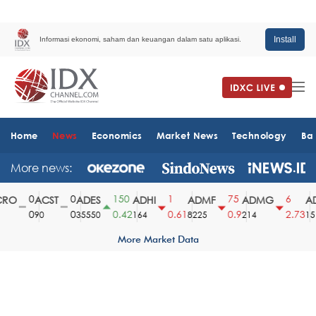
Install
Informasi ekonomi, saham dan keuangan dalam satu aplikasi.
Home
News
Economics
Market News
Technology
Ba
More news:
0
0
150
1
75
6
O
ACST
ADES
ADHI
ADMF
ADMG
AD
0
0
0.42
0.61
0.9
2.73
90
35550
164
8225
214
1510
More Market Data