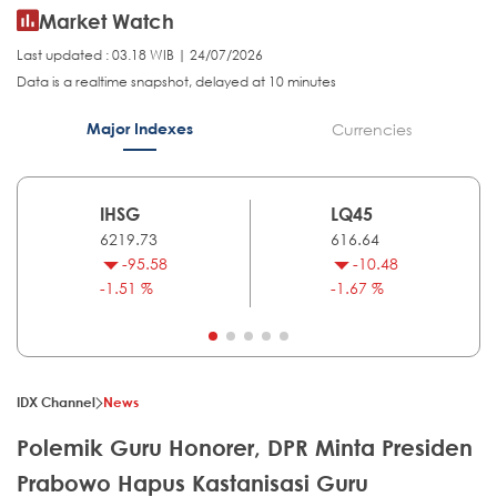
Market Watch
Last updated : 03.18 WIB | 24/07/2026
Data is a realtime snapshot, delayed at 10 minutes
Major Indexes
Currencies
IHSG
LQ45
6219.73
616.64
-95.58
-10.48
-1.51 %
-1.67 %
IDX Channel
News
Polemik Guru Honorer, DPR Minta Presiden
Prabowo Hapus Kastanisasi Guru