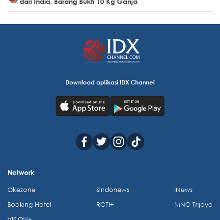
dari India, Barang Bukti 10 Kg Ganja
Download aplikasi IDX Channel
Network
Okezone
Sindonews
iNews
Booking Hotel
RCTI+
MNC Trijaya
VISION+