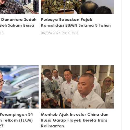
 Danantara Sudah
Purbaya Bebaskan Pajak
Beli Saham Bursa
Konsolidasi BUMN Selama 3 Tahun
IB
05/08/2026 20:01 WIB
 Perampingan 34
Menhub Ajak Investor China dan
n Telkom (TLKM)
Rusia Garap Proyek Kereta Trans
27
Kalimantan