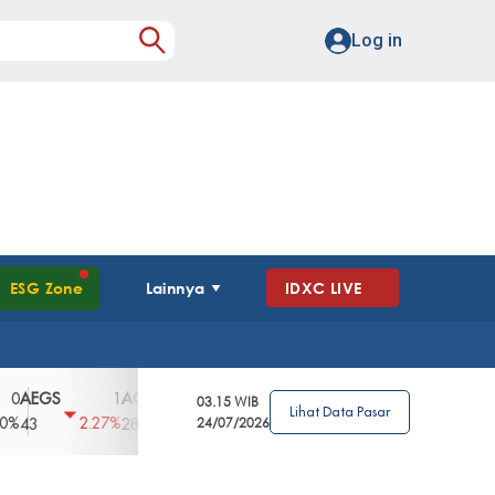
Log in
ESG Zone
Lainnya
IDXC LIVE
GS
AGII
AGRO
AGRS
AHAP
AIM
1
100
4
0
2
03.15 WIB
Lihat Data Pasar
2.27%
3.39%
2.63%
0%
2.04%
2850
148
24/07/2026
62
96
360