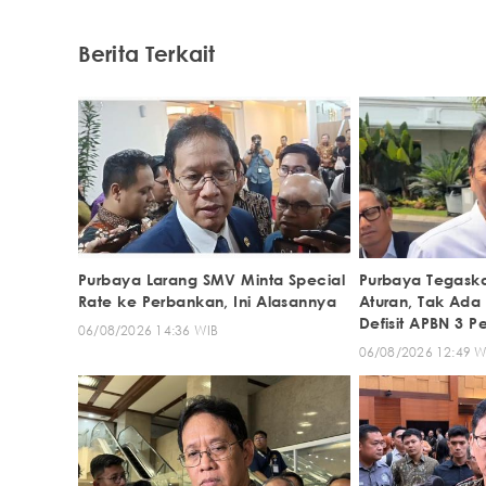
Berita Terkait
Purbaya Larang SMV Minta Special
Purbaya Tegask
Rate ke Perbankan, Ini Alasannya
Aturan, Tak Ada
Defisit APBN 3 P
06/08/2026 14:36 WIB
06/08/2026 12:49 W