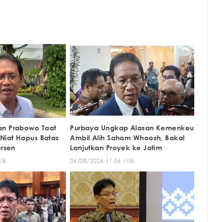
an Prabowo Taat
Purbaya Ungkap Alasan Kemenkeu
 Niat Hapus Batas
Ambil Alih Saham Whoosh, Bakal
ersen
Lanjutkan Proyek ke Jatim
IB
06/08/2026 11:36 WIB