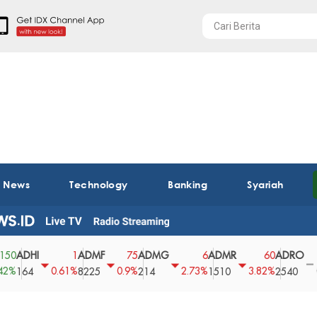
t News
Technology
Banking
Syariah
HI
ADMF
ADMG
ADMR
ADRO
AE
1
75
6
60
0
0.61%
0.9%
2.73%
3.82%
0%
4
8225
214
1510
2540
43