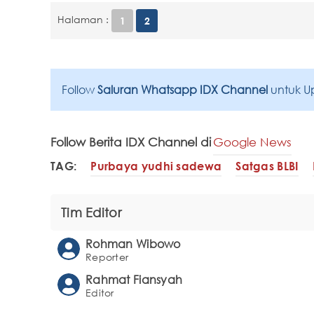
Halaman :
1
2
Follow
Saluran Whatsapp IDX Channel
untuk U
Follow Berita IDX Channel di
Google News
TAG:
Purbaya yudhi sadewa
Satgas BLBI
Tim Editor
Rohman Wibowo
Reporter
Rahmat Fiansyah
Editor