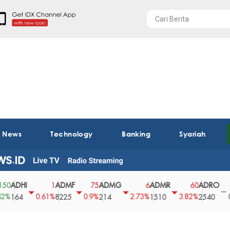
t News
Technology
Banking
Syariah
HI
ADMF
ADMG
ADMR
ADRO
AE
1
75
6
60
0
0.61%
0.9%
2.73%
3.82%
0%
4
8225
214
1510
2540
43