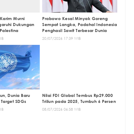
 Karim Murni
Prabowo Kesal Minyak Goreng
garuhi Dukungan
Sempat Langka, Padahal Indonesia
Palestina
Penghasil Sawit Terbesar Dunia
IB
20/07/2026 17:39 WIB
un, Dunia Baru
Nilai FDI Global Tembus Rp29.000
 Target SDGs
Triliun pada 2025, Tumbuh 6 Persen
IB
08/07/2026 06:58 WIB