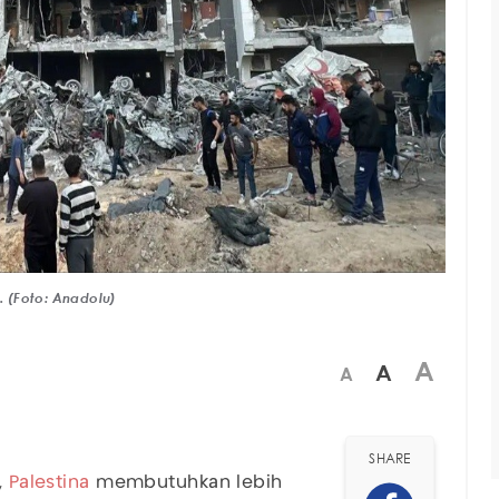
. (Foto: Anadolu)
A
A
A
SHARE
,
Palestina
membutuhkan lebih