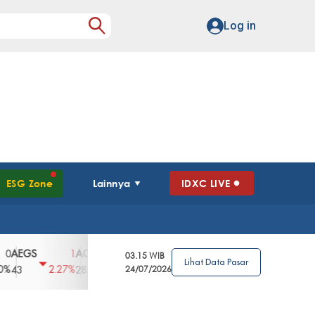
Log in
ESG Zone
Lainnya
IDXC LIVE
GS
AGII
AGRO
AGRS
AHAP
AIM
1
100
4
0
2
03.15 WIB
Lihat Data Pasar
2.27%
3.39%
2.63%
0%
2.04%
2850
148
24/07/2026
62
96
360