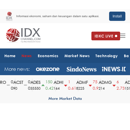
Install
Informasi ekonomi, saham dan keuangan dalam satu aplikasi.
Home
News
Economics
Market News
Technology
Ba
More news:
0
0
150
1
75
6
O
ACST
ADES
ADHI
ADMF
ADMG
AD
0
0
0.42
0.61
0.9
2.73
90
35550
164
8225
214
1510
More Market Data