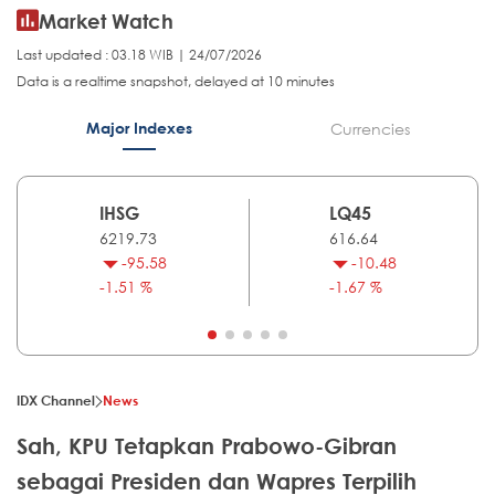
Market Watch
Last updated : 03.18 WIB | 24/07/2026
Data is a realtime snapshot, delayed at 10 minutes
Major Indexes
Currencies
IHSG
LQ45
6219.73
616.64
-95.58
-10.48
-1.51 %
-1.67 %
IDX Channel
News
Sah, KPU Tetapkan Prabowo-Gibran
sebagai Presiden dan Wapres Terpilih