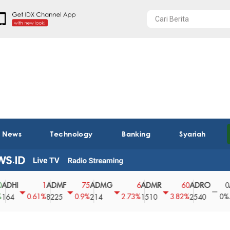
t News
Technology
Banking
Syariah
ADMF
ADMG
ADMR
ADRO
AEGS
1
75
6
60
0
0.61%
0.9%
2.73%
3.82%
0%
8225
214
1510
2540
43