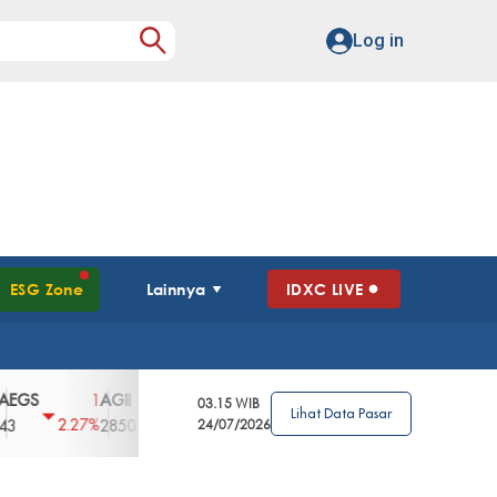
Log in
ESG Zone
Lainnya
IDXC LIVE
AGII
AGRO
AGRS
AHAP
AIMS
1
100
4
0
2
03.15 WIB
Lihat Data Pasar
2.27%
3.39%
2.63%
0%
2.04%
2850
148
24/07/2026
62
96
360