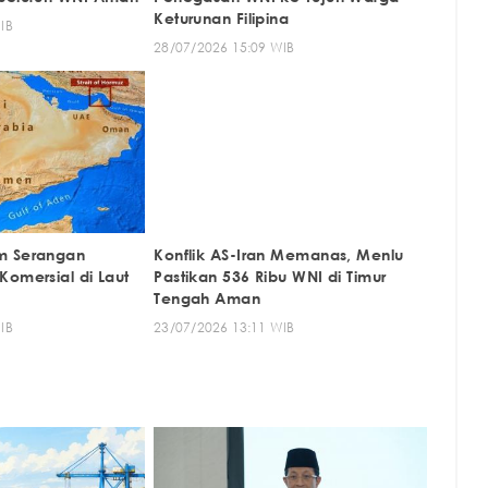
Keturunan Filipina
IB
28/07/2026 15:09 WIB
m Serangan
Konflik AS-Iran Memanas, Menlu
Komersial di Laut
Pastikan 536 Ribu WNI di Timur
Tengah Aman
IB
23/07/2026 13:11 WIB