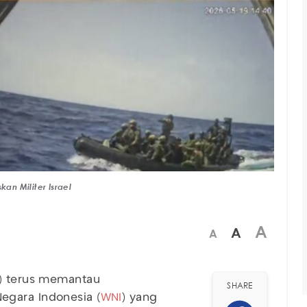
n Militer Israel
A
A
A
) terus memantau
SHARE
egara Indonesia (
WNI
) yang