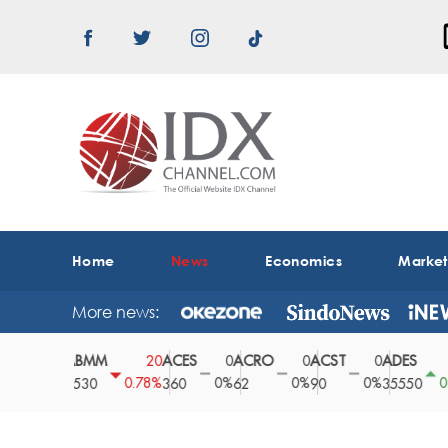
Home
News
Economics
Marke
More news:
ABMM
ACES
ACRO
ACST
ADES
A
0
20
0
0
0
150
0%
0.78%
0%
0%
0%
0.42%
2530
360
62
90
35550
1