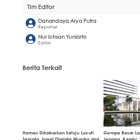
Tim Editor
Danandaya Arya Putra
Reporter
Nur Ichsan Yuniarto
Editor
Berita Terkait
Hamas Dikabarkan Setuju Lucuti
Gempa Besar La
Senjata, Israel Diminta Mundur dari
Jepang, Kemlu: