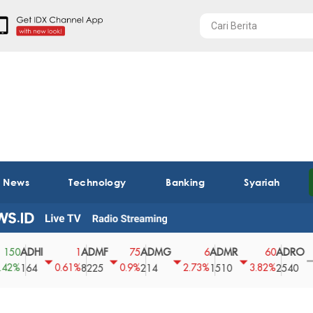
t News
Technology
Banking
Syariah
DHI
ADMF
ADMG
ADMR
ADRO
A
1
75
6
60
0
0.61%
0.9%
2.73%
3.82%
0%
64
8225
214
1510
2540
43