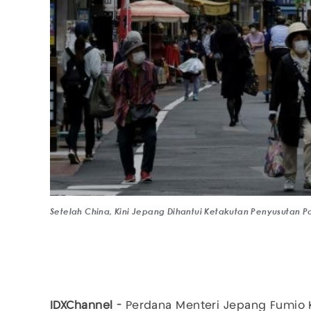
Setelah China, Kini Jepang Dihantui Ketakutan Penyusutan P
IDXChannel -
Perdana Menteri Jepang Fumio Ki