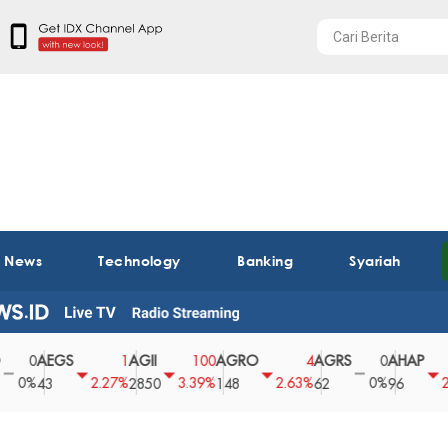
t News
Technology
Banking
Syariah
AEGS
AGII
AGRO
AGRS
AHAP
1
100
4
0
2
2.27%
3.39%
2.63%
0%
2.04%
43
2850
148
62
96