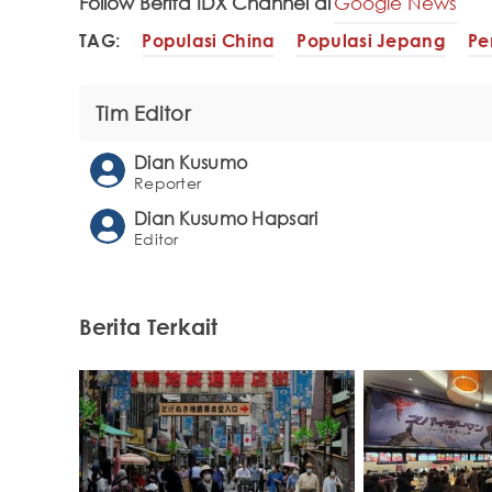
Follow Berita IDX Channel di
Google News
TAG:
Populasi China
Populasi Jepang
Pe
Tim Editor
Dian Kusumo
Reporter
Dian Kusumo Hapsari
Editor
Berita Terkait