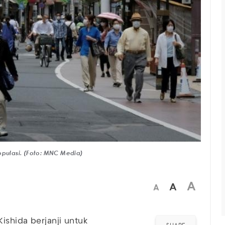
opulasi. (Foto: MNC Media)
A
A
A
shida berjanji untuk