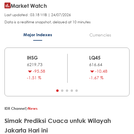
Market Watch
Last updated : 03.18 WIB | 24/07/2026
Data is a realtime snapshot, delayed at 10 minutes
Major Indexes
Currencies
IHSG
LQ45
6219.73
616.64
-95.58
-10.48
-1.51 %
-1.67 %
IDX Channel
News
Simak Prediksi Cuaca untuk Wilayah
Jakarta Hari ini