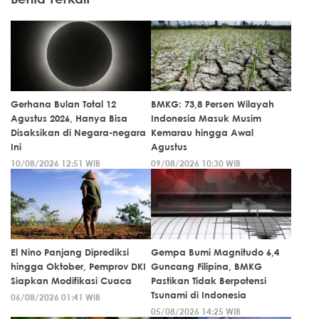
Gerhana Bulan Total 12
BMKG: 73,8 Persen Wilayah
Agustus 2026, Hanya Bisa
Indonesia Masuk Musim
Disaksikan di Negara-negara
Kemarau hingga Awal
Ini
Agustus
10/08/2026 12:51 WIB
09/08/2026 10:30 WIB
El Nino Panjang Diprediksi
Gempa Bumi Magnitudo 6,4
hingga Oktober, Pemprov DKI
Guncang Filipina, BMKG
Siapkan Modifikasi Cuaca
Pastikan Tidak Berpotensi
Tsunami di Indonesia
06/08/2026 01:41 WIB
05/08/2026 14:25 WIB