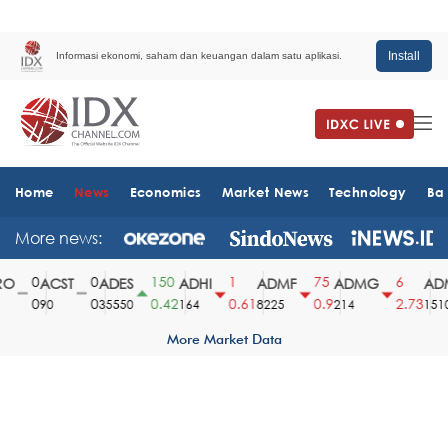
Install
Informasi ekonomi, saham dan keuangan dalam satu aplikasi.
Home
News
Economics
Market News
Technology
Ba
More news:
0
0
150
1
75
6
O
ACST
ADES
ADHI
ADMF
ADMG
ADM
0
0
0.42
0.61
0.9
2.73
90
35550
164
8225
214
1510
More Market Data