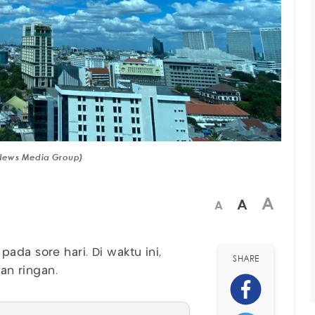
:iNews Media Group)
A
A
A
ada sore hari. Di waktu ini,
SHARE
jan ringan.