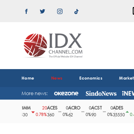
Home
News
Economics
Marke
More news:
ABMM
ACES
ACRO
ACST
ADES
A
0
20
0
0
0
150
0%
0.78%
0%
0%
0%
0.42%
2530
360
62
90
35550
1