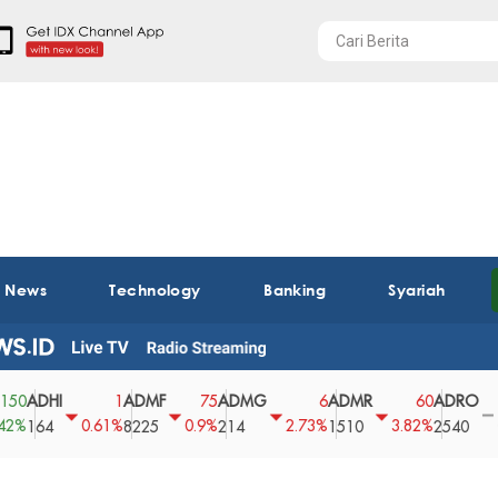
t News
Technology
Banking
Syariah
DHI
ADMF
ADMG
ADMR
ADRO
A
1
75
6
60
0
0.61%
0.9%
2.73%
3.82%
0%
64
8225
214
1510
2540
4