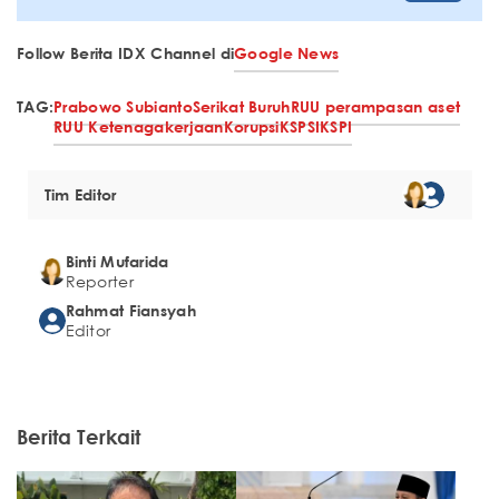
Follow Berita IDX Channel di
Google News
TAG:
Prabowo Subianto
Serikat Buruh
RUU perampasan aset
RUU Ketenagakerjaan
Korupsi
KSPSI
KSPI
Tim Editor
Binti Mufarida
Reporter
Rahmat Fiansyah
Editor
Berita Terkait