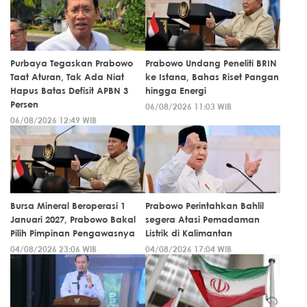
Purbaya Tegaskan Prabowo
Prabowo Undang Peneliti BRIN
Taat Aturan, Tak Ada Niat
ke Istana, Bahas Riset Pangan
Hapus Batas Defisit APBN 3
hingga Energi
Persen
06/08/2026 11:03 WIB
06/08/2026 12:49 WIB
Bursa Mineral Beroperasi 1
Prabowo Perintahkan Bahlil
Januari 2027, Prabowo Bakal
segera Atasi Pemadaman
Pilih Pimpinan Pengawasnya
Listrik di Kalimantan
04/08/2026 23:06 WIB
04/08/2026 17:04 WIB