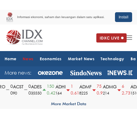
Install
Informasi ekonomi, saham dan keuangan dalam satu aplikasi.
Home
News
Economics
Market News
Technology
Ba
More news:
0
0
150
1
75
6
O
ACST
ADES
ADHI
ADMF
ADMG
ADM
0
0
0.42
0.61
0.9
2.73
90
35550
164
8225
214
1510
More Market Data