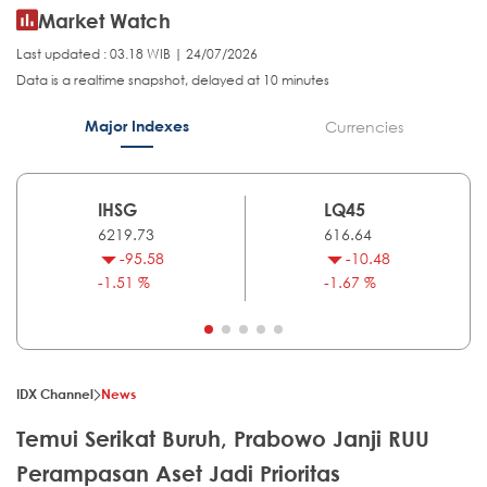
Market Watch
Last updated : 03.18 WIB | 24/07/2026
Data is a realtime snapshot, delayed at 10 minutes
Major Indexes
Currencies
IHSG
LQ45
6219.73
616.64
-95.58
-10.48
-1.51 %
-1.67 %
IDX Channel
News
Temui Serikat Buruh, Prabowo Janji RUU
Perampasan Aset Jadi Prioritas