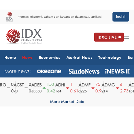
Install
Informasi ekonomi, saham dan keuangan dalam satu aplikasi.
Home
News
Economics
Market News
Technology
Ba
More news:
0
0
150
1
75
6
O
ACST
ADES
ADHI
ADMF
ADMG
ADM
0
0
0.42
0.61
0.9
2.73
90
35550
164
8225
214
1510
More Market Data