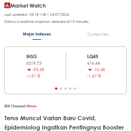
Market Watch
Last updated : 03.18 WIB | 24/07/2026
Data is a realtime snapshot, delayed at 10 minutes
Major Indexes
Currencies
IHSG
LQ45
6219.73
616.64
-95.58
-10.48
-1.51 %
-1.67 %
IDX Channel
News
Terus Muncul Varian Baru Covid,
Epidemiolog Ingatkan Pentingnya Booster