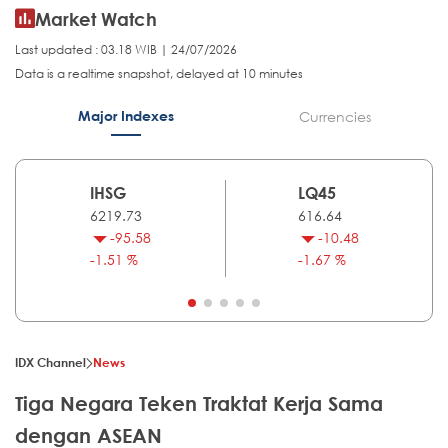
Market Watch
Last updated : 03.18 WIB | 24/07/2026
Data is a realtime snapshot, delayed at 10 minutes
Major Indexes
Currencies
IHSG
LQ45
6219.73
616.64
-95.58
-10.48
-1.51 %
-1.67 %
IDX Channel
News
Tiga Negara Teken Traktat Kerja Sama
dengan ASEAN