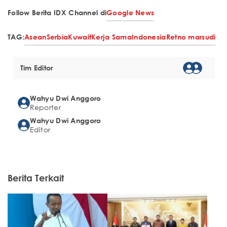
Follow Berita IDX Channel di
Google News
TAG:
Asean
Serbia
Kuwait
Kerja Sama
Indonesia
Retno marsudi
Tim Editor
Wahyu Dwi Anggoro
Reporter
Wahyu Dwi Anggoro
Editor
Berita Terkait