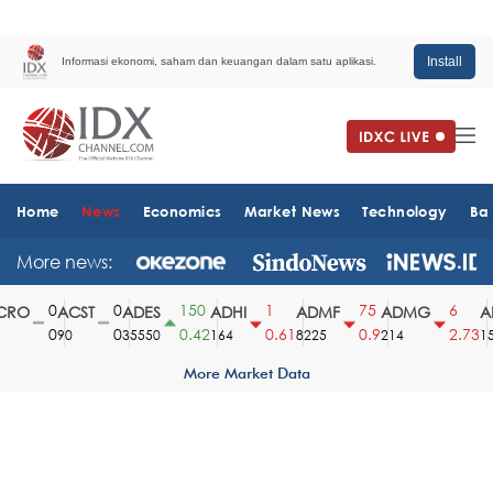
Install
Informasi ekonomi, saham dan keuangan dalam satu aplikasi.
Home
News
Economics
Market News
Technology
Ba
More news:
0
0
150
1
75
6
RO
ACST
ADES
ADHI
ADMF
ADMG
AD
0
0
0.42
0.61
0.9
2.73
90
35550
164
8225
214
151
More Market Data