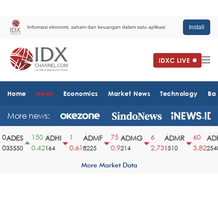
Install
Informasi ekonomi, saham dan keuangan dalam satu aplikasi.
Home
News
Economics
Market News
Technology
Ba
More news:
150
1
75
6
60
ADES
ADHI
ADMF
ADMG
ADMR
ADR
0.42
0.61
0.9
2.73
3.82
35550
164
8225
214
1510
2540
More Market Data