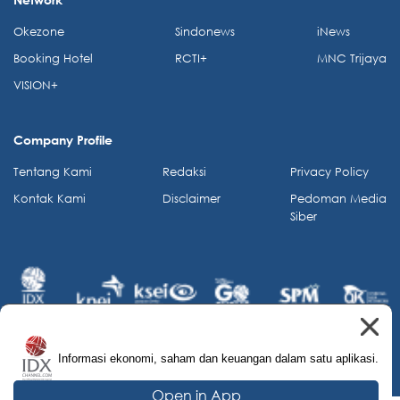
Okezone
Sindonews
iNews
Booking Hotel
RCTI+
MNC Trijaya
VISION+
Company Profile
Tentang Kami
Redaksi
Privacy Policy
Kontak Kami
Disclaimer
Pedoman Media
Siber
Informasi ekonomi, saham dan keuangan dalam satu aplikasi.
© 2026 IDX Channel. All Rights Reserved.
Open in App