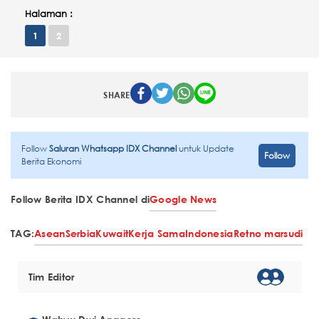
Halaman :
1
2
SHARE
Follow
Saluran Whatsapp IDX Channel
untuk Update
Follow
Berita Ekonomi
Follow Berita IDX Channel di
Google News
TAG:
Asean
Serbia
Kuwait
Kerja Sama
Indonesia
Retno marsudi
Tim Editor