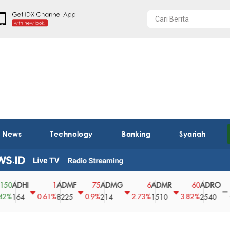
t News
Technology
Banking
Syariah
DHI
ADMF
ADMG
ADMR
ADRO
A
1
75
6
60
0
0.61%
0.9%
2.73%
3.82%
0%
64
8225
214
1510
2540
43