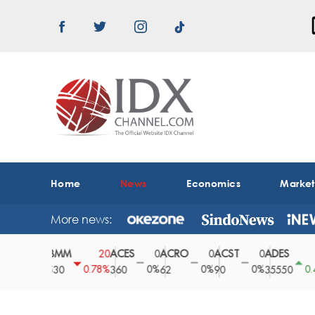
Home
News
Economics
Marke
More news:
ABMM
ACES
ACRO
ACST
ADES
A
0
20
0
0
0
150
0%
0.78%
0%
0%
0%
0.42%
2530
360
62
90
35550
1