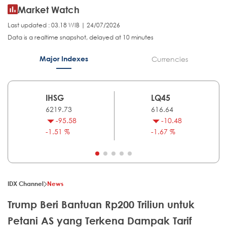
Market Watch
Last updated : 03.18 WIB | 24/07/2026
Data is a realtime snapshot, delayed at 10 minutes
Major Indexes
Currencies
IHSG
LQ45
6219.73
616.64
-95.58
-10.48
-1.51 %
-1.67 %
IDX Channel
News
Trump Beri Bantuan Rp200 Triliun untuk
Petani AS yang Terkena Dampak Tarif