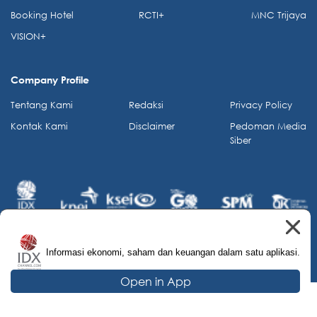
Booking Hotel
RCTI+
MNC Trijaya
VISION+
Company Profile
Tentang Kami
Redaksi
Privacy Policy
Kontak Kami
Disclaimer
Pedoman Media
Siber
Informasi ekonomi, saham dan keuangan dalam satu aplikasi.
© 2026 IDX Channel. All Rights Reserved.
Open in App