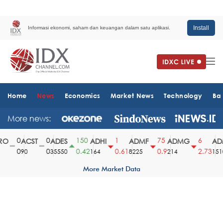
Install
Informasi ekonomi, saham dan keuangan dalam satu aplikasi.
Home
News
Economics
Market News
Technology
Ba
More news:
0
0
150
1
75
6
O
ACST
ADES
ADHI
ADMF
ADMG
ADM
0
0
0.42
0.61
0.9
2.73
90
35550
164
8225
214
1510
More Market Data