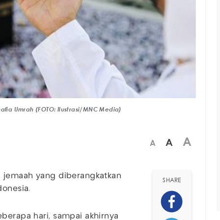
mafia Umrah (FOTO: Ilustrasi/MNC Media)
A
A
A
ra jemaah yang diberangkatkan
SHARE
donesia.
eberapa hari, sampai akhirnya