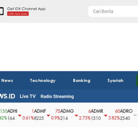
t News
Technology
Banking
Syariah
HI
ADMF
ADMG
ADMR
ADRO
AE
1
75
6
60
0
0.61%
0.9%
2.73%
3.82%
0%
4
8225
214
1510
2540
43