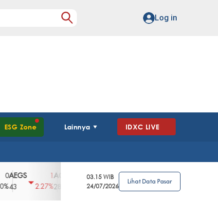
Log in
ESG Zone
Lainnya
IDXC LIVE
GS
AGII
AGRO
AGRS
AHAP
AIM
1
100
4
0
2
03.15 WIB
Lihat Data Pasar
2.27%
3.39%
2.63%
0%
2.04%
2850
148
24/07/2026
62
96
360