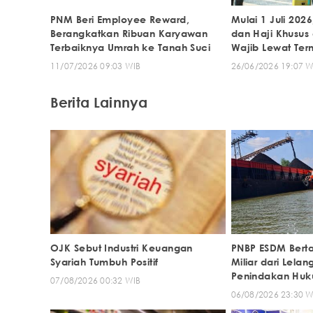
PNM Beri Employee Reward,
Mulai 1 Juli 20
Berangkatkan Ribuan Karyawan
dan Haji Khusus
Terbaiknya Umrah ke Tanah Suci
Wajib Lewat Ter
11/07/2026 09:03 WIB
26/06/2026 19:07 W
Berita Lainnya
OJK Sebut Industri Keuangan
PNBP ESDM Bert
Syariah Tumbuh Positif
Miliar dari Lelan
Penindakan Hu
07/08/2026 00:32 WIB
06/08/2026 23:30 W