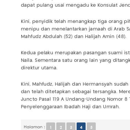
dapat pulang usai mengadu ke Konsulat Jende
Kini, penyidik telah menangkap tiga orang p
menipu dan menelantarkan jamaah di Arab Sa
Mahfudz Abdulah (52) dan Halijah Amin (48).
Kedua pelaku merupakan pasangan suami istr
Naila. Sementara satu orang lain yang ditan
direktur utama.
Kini, Mahfudz, Halijah dan Hermansyah sudah
dan telah ditetapkan sebagai tersangka. Mere
Juncto Pasal 119 A Undang-Undang Nomor 8 
Penyelenggaraan Ibadah Haji dan Umrah.
Halaman :
1
2
3
4
5