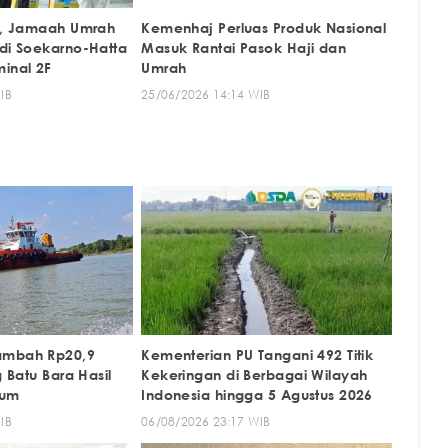
26, Jamaah Umrah
Kemenhaj Perluas Produk Nasional
 di Soekarno-Hatta
Masuk Rantai Pasok Haji dan
minal 2F
Umrah
IB
25/06/2026 14:14 WIB
ambah Rp20,9
Kementerian PU Tangani 492 Titik
g Batu Bara Hasil
Kekeringan di Berbagai Wilayah
kum
Indonesia hingga 5 Agustus 2026
IB
06/08/2026 23:17 WIB