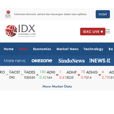
Install
Informasi ekonomi, saham dan keuangan dalam satu aplikasi.
Home
News
Economics
Market News
Technology
Ba
More news:
0
0
150
1
75
6
O
ACST
ADES
ADHI
ADMF
ADMG
ADM
0
0
0.42
0.61
0.9
2.73
90
35550
164
8225
214
1510
More Market Data