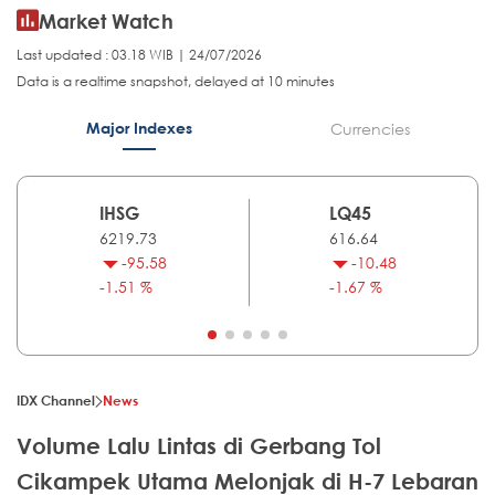
Market Watch
Last updated : 03.18 WIB | 24/07/2026
Data is a realtime snapshot, delayed at 10 minutes
Major Indexes
Currencies
IHSG
LQ45
6219.73
616.64
-95.58
-10.48
-1.51 %
-1.67 %
IDX Channel
News
Volume Lalu Lintas di Gerbang Tol
Cikampek Utama Melonjak di H-7 Lebaran