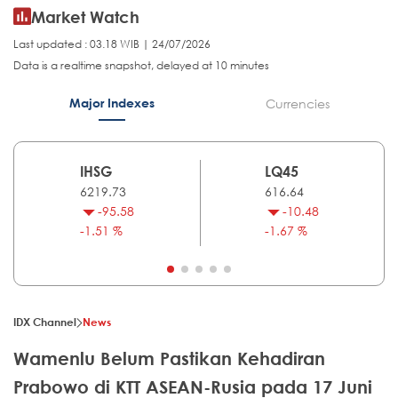
Market Watch
Last updated : 03.18 WIB | 24/07/2026
Data is a realtime snapshot, delayed at 10 minutes
Major Indexes
Currencies
IHSG
LQ45
6219.73
616.64
-95.58
-10.48
-1.51 %
-1.67 %
IDX Channel
News
Wamenlu Belum Pastikan Kehadiran
Prabowo di KTT ASEAN-Rusia pada 17 Juni