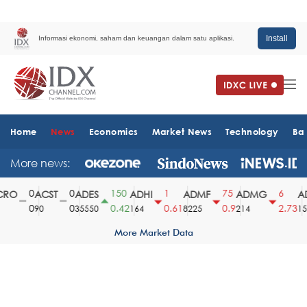
Install
Informasi ekonomi, saham dan keuangan dalam satu aplikasi.
Home
News
Economics
Market News
Technology
Ba
More news:
0
0
150
1
75
6
RO
ACST
ADES
ADHI
ADMF
ADMG
AD
0
0
0.42
0.61
0.9
2.73
90
35550
164
8225
214
151
More Market Data