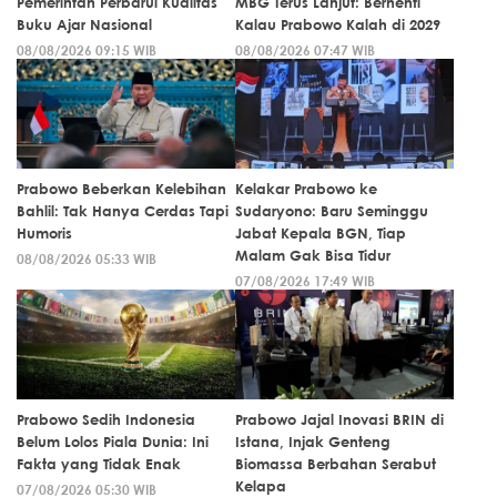
Pemerintah Perbarui Kualitas
MBG Terus Lanjut: Berhenti
Buku Ajar Nasional
Kalau Prabowo Kalah di 2029
08/08/2026 09:15 WIB
08/08/2026 07:47 WIB
Prabowo Beberkan Kelebihan
Kelakar Prabowo ke
Bahlil: Tak Hanya Cerdas Tapi
Sudaryono: Baru Seminggu
Humoris
Jabat Kepala BGN, Tiap
Malam Gak Bisa Tidur
08/08/2026 05:33 WIB
07/08/2026 17:49 WIB
Prabowo Sedih Indonesia
Prabowo Jajal Inovasi BRIN di
Belum Lolos Piala Dunia: Ini
Istana, Injak Genteng
Fakta yang Tidak Enak
Biomassa Berbahan Serabut
Kelapa
07/08/2026 05:30 WIB