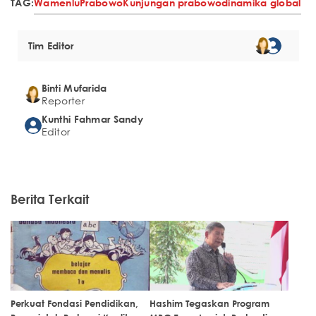
TAG:
Wamenlu
Prabowo
Kunjungan prabowo
dinamika global
Tim Editor
Binti Mufarida
Reporter
Kunthi Fahmar Sandy
Editor
Berita Terkait
Perkuat Fondasi Pendidikan,
Hashim Tegaskan Program