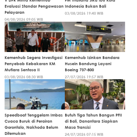
V DPR Minta Kemenhub
PM Thailand Jika Ibu Kota
Evaluasi Standar Pengawasan
Indonesia Bukan Bali
Pelayaran
03/08/2026 19:40 WIB
04/08/2026 09:05 WIB
Kemenhub Segera Investigasi
Kemenhub Izinkan Bandara
Penyebab Kebakaran KM
Husein Bandung Layani
Mutiara Sentosa II
Boeing 737-800
03/08/2026 08:30 WIB
27/07/2026 19:57 WIB
Speedboat Tenggelam Imbas
Butuh Tiga Tahun Bangun PFII
Cuaca Buruk di Perairan
di Bali, Danantara Siapkan
Gorontalo, Nakhoda Belum
Masa Transisi
Ditemukan
24/07/2026 07:15 WIB