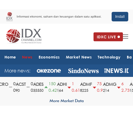
Install
Informasi ekonomi, saham dan keuangan dalam satu aplikasi.
Home
News
Economics
Market News
Technology
Ba
More news:
0
0
150
1
75
6
RO
ACST
ADES
ADHI
ADMF
ADMG
AD
0
0
0.42
0.61
0.9
2.73
90
35550
164
8225
214
151
More Market Data