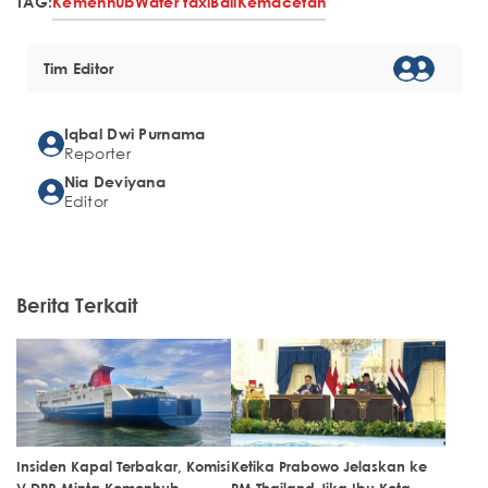
TAG:
Kemenhub
Water taxi
Bali
Kemacetan
Tim Editor
Iqbal Dwi Purnama
Reporter
Nia Deviyana
Editor
Berita Terkait
Insiden Kapal Terbakar, Komisi
Ketika Prabowo Jelaskan ke