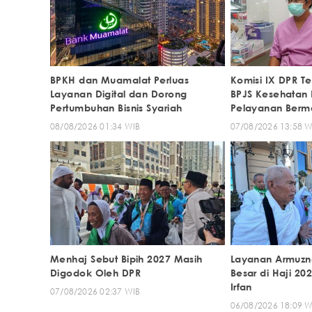
BPKH dan Muamalat Perluas
Komisi IX DPR T
Layanan Digital dan Dorong
BPJS Kesehatan
Pertumbuhan Bisnis Syariah
Pelayanan Berm
08/08/2026 01:34 WIB
07/08/2026 13:58 W
Menhaj Sebut Bipih 2027 Masih
Layanan Armuzna
Digodok Oleh DPR
Besar di Haji 20
Irfan
07/08/2026 02:37 WIB
06/08/2026 18:09 W