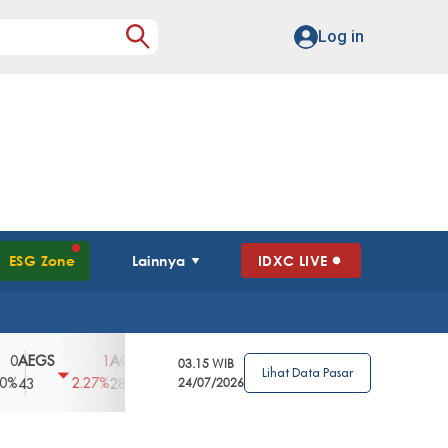
Log in
ESG Zone
Lainnya
IDXC LIVE
GS
AGII
AGRO
AGRS
AHAP
AIM
1
100
4
0
2
03.15 WIB
Lihat Data Pasar
2.27%
3.39%
2.63%
0%
2.04%
2850
148
24/07/2026
62
96
360