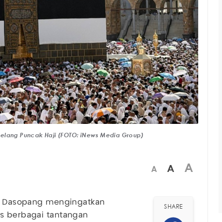
Jelang Puncak Haji (FOTO: iNews Media Group)
A
A
A
n Dasopang mengingatkan
SHARE
us berbagai tantangan