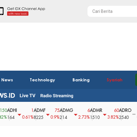
t News
Technology
Banking
Syariah
HI
ADMF
ADMG
ADMR
ADRO
AE
1
75
6
60
0
0.61%
0.9%
2.73%
3.82%
0%
4
8225
214
1510
2540
43