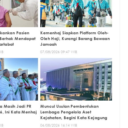
ekankan Pasien
Kemenhaj Siapkan Platform Oleh-
 Berhak Mendapat
Oleh Haji, Kurangi Barang Bawaan
artabat
Jamaah
IB
07/08/2026 09:47 WIB
 Masih Jadi PR
Muncul Usulan Pembentukan
26, Ini Kata Menhaj
Lembaga Pengelola Aset
Kejahatan, Begini Kata Kejagung
IB
06/08/2026 16:14 WIB