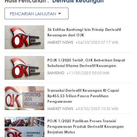
Hasil Pencarian :
"Derivatif Keuangan"
arrow_drop_down
PENCARIAN LANJUTAN
36 Entitas Kantongi Izin Prinsip Derivatif
Keuangan dari OJK
·
MARKET NEWS
04/05/2025 07:17 WIB
POJK 1/2025 Terbit, OJK Beberkan Empat
Substansi Utama Derivatif Keuangan
·
BANKING
11/03/2025 05:00 WIB
Transaksi Derivatif Keuangan RI Capai
Rp455,53 Triliun Pasca Peralihan
Pengawasan
·
MARKET NEWS
05/03/2025 10:53 WIB
POJK 1/2025 Pastikan Proses Transisi
Pengawasan Produk Derivatif Keuangan
Berjalan Mulus