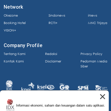
Network
Okezone
Sindonews
iNews
Booking Hotel
RCTI+
MNC Trijaya
VISION+
Company Profile
Tentang Kami
Redaksi
Privacy Policy
Kontak Kami
Disclaimer
Pedoman Media
Siber
Informasi ekonomi, saham dan keuangan dalam satu aplikasi.
© 2026 IDX Channel. All Rights Reserved.