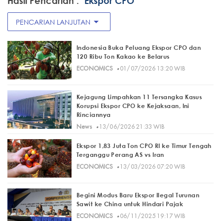
Hasil Pencarian :
"Ekspor CPO"
arrow_drop_down
PENCARIAN LANJUTAN
Indonesia Buka Peluang Ekspor CPO dan
120 Ribu Ton Kakao ke Belarus
·
ECONOMICS
01/07/2026 13:20 WIB
Kejagung Limpahkan 11 Tersangka Kasus
Korupsi Ekspor CPO ke Kejaksaan, Ini
Rinciannya
·
News
13/06/2026 21:33 WIB
Ekspor 1,83 Juta Ton CPO RI ke Timur Tengah
Terganggu Perang AS vs Iran
·
ECONOMICS
13/03/2026 07:20 WIB
Begini Modus Baru Ekspor Ilegal Turunan
Sawit ke China untuk Hindari Pajak
·
ECONOMICS
06/11/2025 19:17 WIB