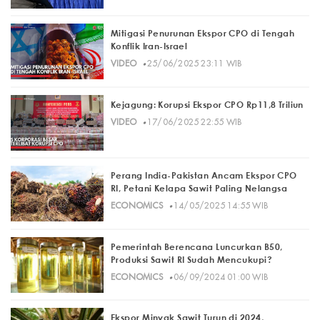
Mitigasi Penurunan Ekspor CPO di Tengah
Konflik Iran-Israel
·
VIDEO
25/06/2025 23:11 WIB
Kejagung: Korupsi Ekspor CPO Rp11,8 Triliun
·
VIDEO
17/06/2025 22:55 WIB
Perang India-Pakistan Ancam Ekspor CPO
RI, Petani Kelapa Sawit Paling Nelangsa
·
ECONOMICS
14/05/2025 14:55 WIB
Pemerintah Berencana Luncurkan B50,
Produksi Sawit RI Sudah Mencukupi?
·
ECONOMICS
06/09/2024 01:00 WIB
Ekspor Minyak Sawit Turun di 2024,