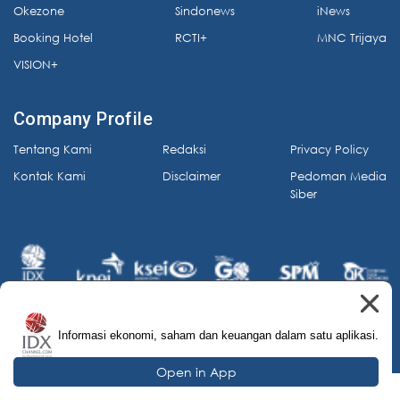
Okezone
Sindonews
iNews
Booking Hotel
RCTI+
MNC Trijaya
VISION+
Company Profile
Tentang Kami
Redaksi
Privacy Policy
Kontak Kami
Disclaimer
Pedoman Media
Siber
Informasi ekonomi, saham dan keuangan dalam satu aplikasi.
© 2026 IDX Channel. All Rights Reserved.
Open in App