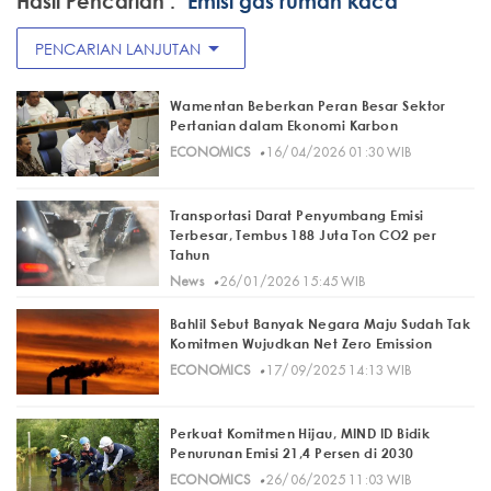
Hasil Pencarian :
"Emisi gas rumah kaca"
arrow_drop_down
PENCARIAN LANJUTAN
Wamentan Beberkan Peran Besar Sektor
Pertanian dalam Ekonomi Karbon
·
ECONOMICS
16/04/2026 01:30 WIB
Transportasi Darat Penyumbang Emisi
Terbesar, Tembus 188 Juta Ton CO2 per
Tahun
·
News
26/01/2026 15:45 WIB
Bahlil Sebut Banyak Negara Maju Sudah Tak
Komitmen Wujudkan Net Zero Emission
·
ECONOMICS
17/09/2025 14:13 WIB
Perkuat Komitmen Hijau, MIND ID Bidik
Penurunan Emisi 21,4 Persen di 2030
·
ECONOMICS
26/06/2025 11:03 WIB