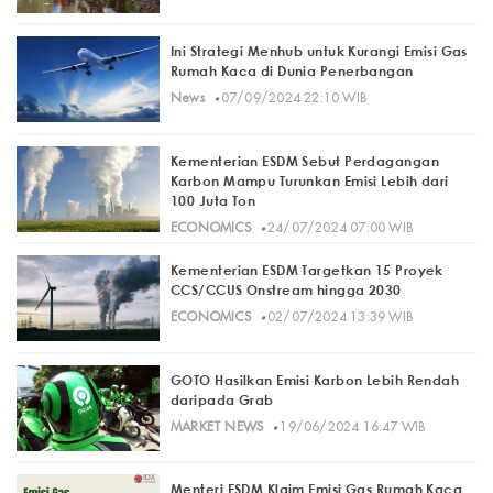
Ini Strategi Menhub untuk Kurangi Emisi Gas
Rumah Kaca di Dunia Penerbangan
·
News
07/09/2024 22:10 WIB
Kementerian ESDM Sebut Perdagangan
Karbon Mampu Turunkan Emisi Lebih dari
100 Juta Ton
·
ECONOMICS
24/07/2024 07:00 WIB
Kementerian ESDM Targetkan 15 Proyek
CCS/CCUS Onstream hingga 2030
·
ECONOMICS
02/07/2024 13:39 WIB
GOTO Hasilkan Emisi Karbon Lebih Rendah
daripada Grab
·
MARKET NEWS
19/06/2024 16:47 WIB
Menteri ESDM Klaim Emisi Gas Rumah Kaca