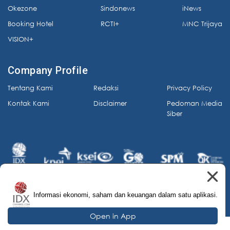
Okezone
Sindonews
iNews
Booking Hotel
RCTI+
MNC Trijaya
VISION+
Company Profile
Tentang Kami
Redaksi
Privacy Policy
Kontak Kami
Disclaimer
Pedoman Media
Siber
Informasi ekonomi, saham dan keuangan dalam satu aplikasi.
© 2026 IDX Channel. All Rights Reserved.
Open in App