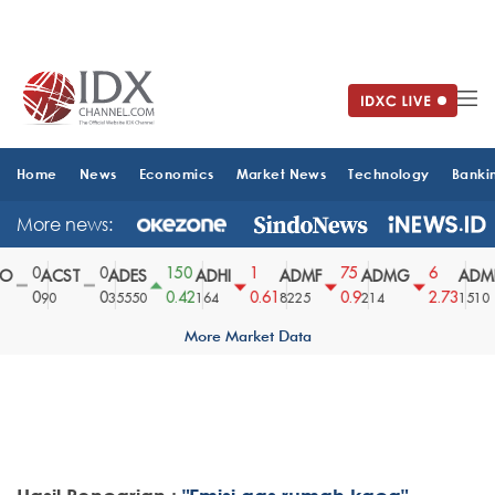
Home
News
Economics
Market News
Technology
Banki
More news:
0
0
150
1
75
6
O
ACST
ADES
ADHI
ADMF
ADMG
ADMR
0
0
0.42
0.61
0.9
2.73
90
35550
164
8225
214
1510
More Market Data