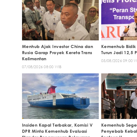
Menhub Ajak Investor China dan
Kemenhub Bidik 
Rusia Garap Proyek Kereta Trans
Turun Jadi 12,5
Kalimantan
05/08/2026 09:00 W
07/08/2026 08:00 WIB
Insiden Kapal Terbakar, Komisi V
Kemenhub Segera
DPR Minta Kemenhub Evaluasi
Penyebab Kebak