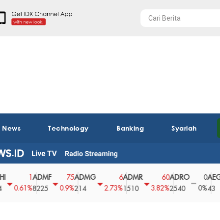
t News
Technology
Banking
Syariah
ADMF
ADMG
ADMR
ADRO
AEGS
1
75
6
60
0
.61%
0.9%
2.73%
3.82%
0%
2
8225
214
1510
2540
43