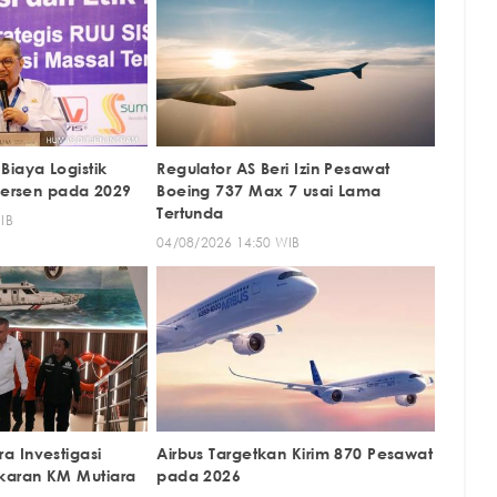
Biaya Logistik
Regulator AS Beri Izin Pesawat
 Persen pada 2029
Boeing 737 Max 7 usai Lama
Tertunda
IB
04/08/2026 14:50 WIB
 Investigasi
Airbus Targetkan Kirim 870 Pesawat
aran KM Mutiara
pada 2026