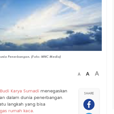
 Dunia Penerbangan. (Foto: MNC Media)
A
A
A
Budi Karya Sumadi
menegaskan
SHARE
utan dalam dunia penerbangan.
atu langkah yang bisa
 gas rumah kaca
.