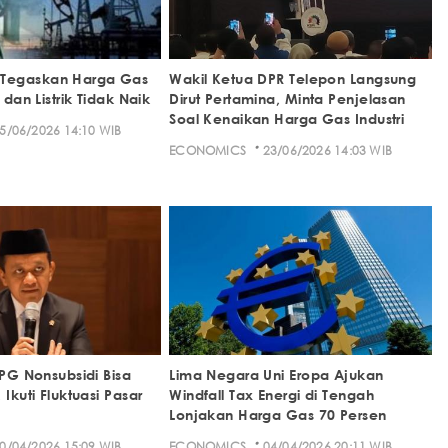
Tegaskan Harga Gas
Wakil Ketua DPR Telepon Langsung
 dan Listrik Tidak Naik
Dirut Pertamina, Minta Penjelasan
Soal Kenaikan Harga Gas Industri
5/06/2026 14:10 WIB
·
ECONOMICS
23/06/2026 14:03 WIB
LPG Nonsubsidi Bisa
Lima Negara Uni Eropa Ajukan
 Ikuti Fluktuasi Pasar
Windfall Tax Energi di Tengah
Lonjakan Harga Gas 70 Persen
·
0/04/2026 15:09 WIB
ECONOMICS
04/04/2026 20:11 WIB