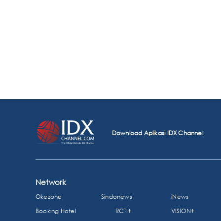
Download Aplikasi IDX Channel
Network
Okezone
Sindonews
iNews
Booking Hotel
RCTI+
VISION+