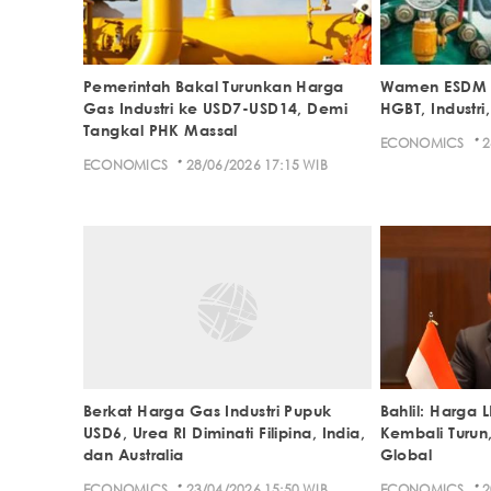
Pemerintah Bakal Turunkan Harga
Wamen ESDM 
Gas Industri ke USD7-USD14, Demi
HGBT, Industri,
Tangkal PHK Massal
·
ECONOMICS
2
·
ECONOMICS
28/06/2026 17:15 WIB
Berkat Harga Gas Industri Pupuk
Bahlil: Harga 
USD6, Urea RI Diminati Filipina, India,
Kembali Turun,
dan Australia
Global
·
·
ECONOMICS
23/04/2026 15:50 WIB
ECONOMICS
2