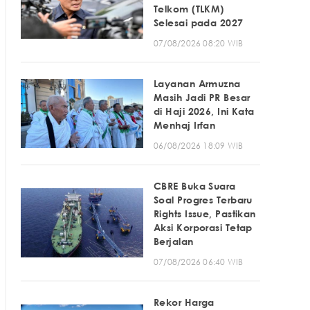
Telkom (TLKM)
Selesai pada 2027
07/08/2026 08:20 WIB
Layanan Armuzna
Masih Jadi PR Besar
di Haji 2026, Ini Kata
Menhaj Irfan
06/08/2026 18:09 WIB
CBRE Buka Suara
Soal Progres Terbaru
Rights Issue, Pastikan
Aksi Korporasi Tetap
Berjalan
07/08/2026 06:40 WIB
Rekor Harga