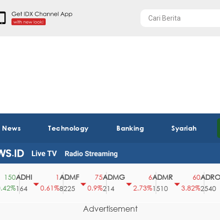
t News
Technology
Banking
Syariah
ADHI
ADMF
ADMG
ADMR
ADRO
0
1
75
6
60
%
0.61%
0.9%
2.73%
3.82%
164
8225
214
1510
2540
Advertisement