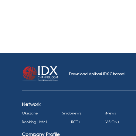
Download Aplikasi IDX Channel
Network
Okezone
Sindonews
iNews
Booking Hotel
RCTI+
VISION+
Company Profile