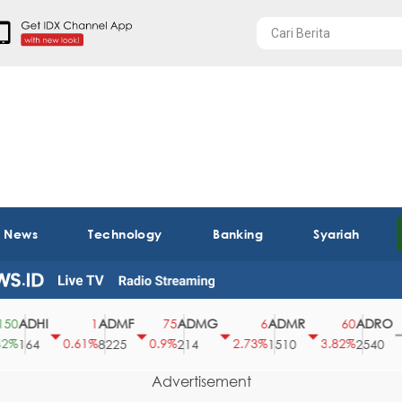
t News
Technology
Banking
Syariah
ADHI
ADMF
ADMG
ADMR
ADRO
1
75
6
60
0
0.61%
0.9%
2.73%
3.82%
0%
164
8225
214
1510
2540
Advertisement