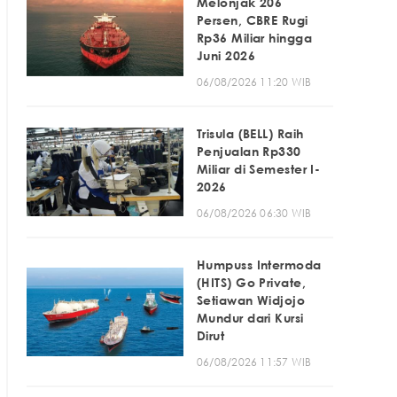
Melonjak 206
Persen, CBRE Rugi
Rp36 Miliar hingga
Juni 2026
06/08/2026 11:20 WIB
Trisula (BELL) Raih
Penjualan Rp330
Miliar di Semester I-
2026
06/08/2026 06:30 WIB
Humpuss Intermoda
(HITS) Go Private,
Setiawan Widjojo
Mundur dari Kursi
Dirut
06/08/2026 11:57 WIB