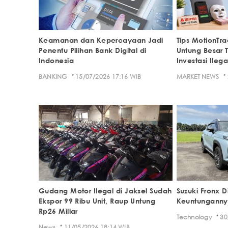
Keamanan dan Kepercayaan Jadi
Tips MotionTr
Penentu Pilihan Bank Digital di
Untung Besar Ta
Indonesia
Investasi Ilega
·
·
BANKING
15/07/2026 17:16 WIB
MARKET NEWS
Gudang Motor Ilegal di Jaksel Sudah
Suzuki Fronx D
Ekspor 99 Ribu Unit, Raup Untung
Keuntunganny
Rp26 Miliar
·
Technology
30
·
News
11/05/2026 18:14 WIB