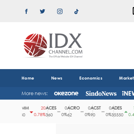
Home
News
Economics
Marke
More news:
ABMM
ACES
ACRO
ACST
ADES
0
20
0
0
0
150
0%
0.78%
0%
0%
0%
0.42%
2530
360
62
90
35550