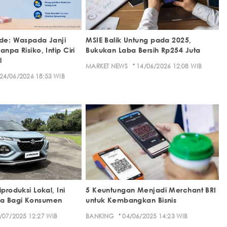
ade: Waspada Janji
MSIE Balik Untung pada 2025,
npa Risiko, Intip Ciri
Bukukan Laba Bersih Rp254 Juta
l
·
MARKET NEWS
14/06/2026 12:08 WIB
24/06/2026 18:53 WIB
iproduksi Lokal, Ini
5 Keuntungan Menjadi Merchant BRI
a Bagi Konsumen
untuk Kembangkan Bisnis
·
/07/2025 12:27 WIB
BANKING
04/06/2025 14:23 WIB