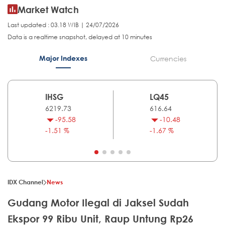
Market Watch
Last updated : 03.18 WIB | 24/07/2026
Data is a realtime snapshot, delayed at 10 minutes
Major Indexes
Currencies
IHSG
LQ45
6219.73
616.64
-95.58
-10.48
-1.51 %
-1.67 %
IDX Channel
News
Gudang Motor Ilegal di Jaksel Sudah
Ekspor 99 Ribu Unit, Raup Untung Rp26