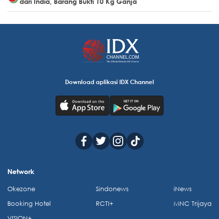
dari India, Barang Bukti 10 Kg Ganja
Download aplikasi IDX Channel
Network
Okezone
Sindonews
iNews
Booking Hotel
RCTI+
MNC Trijaya
VISION+