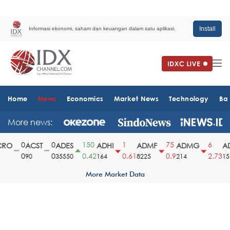
Install
Informasi ekonomi, saham dan keuangan dalam satu aplikasi.
Home
News
Economics
Market News
Technology
Ba
More news:
0
0
150
1
75
6
O
ACST
ADES
ADHI
ADMF
ADMG
AD
0
0
0.42
0.61
0.9
2.73
90
35550
164
8225
214
1510
More Market Data