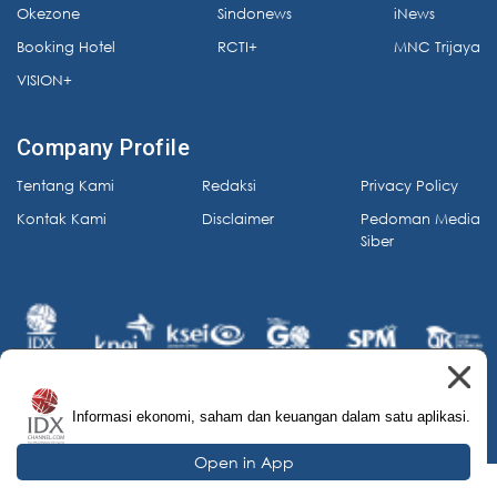
Okezone
Sindonews
iNews
Booking Hotel
RCTI+
MNC Trijaya
VISION+
Company Profile
Tentang Kami
Redaksi
Privacy Policy
Kontak Kami
Disclaimer
Pedoman Media
Siber
Informasi ekonomi, saham dan keuangan dalam satu aplikasi.
© 2026 IDX Channel. All Rights Reserved.
Open in App