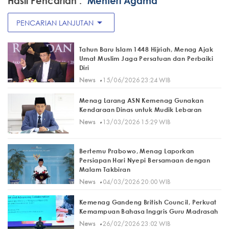
Hasil Pencarian :
"Menteri Agama"
arrow_drop_down
PENCARIAN LANJUTAN
Tahun Baru Islam 1448 Hijriah, Menag Ajak
Umat Muslim Jaga Persatuan dan Perbaiki
Diri
·
News
15/06/2026 23:24 WIB
Menag Larang ASN Kemenag Gunakan
Kendaraan Dinas untuk Mudik Lebaran
·
News
13/03/2026 15:29 WIB
Bertemu Prabowo, Menag Laporkan
Persiapan Hari Nyepi Bersamaan dengan
Malam Takbiran
·
News
04/03/2026 20:00 WIB
Kemenag Gandeng British Council, Perkuat
Kemampuan Bahasa Inggris Guru Madrasah
·
News
26/02/2026 23:02 WIB