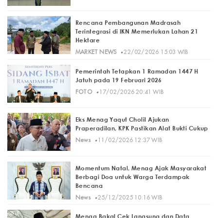
Rencana Pembangunan Madrasah
Terintegrasi di IKN Memerlukan Lahan 21
Hektare
·
MARKET NEWS
22/02/2026 15:03 WIB
Pemerintah Tetapkan 1 Ramadan 1447 H
Jatuh pada 19 Februari 2026
·
FOTO
17/02/2026 20:41 WIB
Eks Menag Yaqut Cholil Ajukan
Praperadilan, KPK Pastikan Alat Bukti Cukup
·
News
11/02/2026 12:37 WIB
Momentum Natal, Menag Ajak Masyarakat
Berbagi Doa untuk Warga Terdampak
Bencana
·
News
25/12/2025 10:16 WIB
Menag Bakal Cek Langsung dan Data