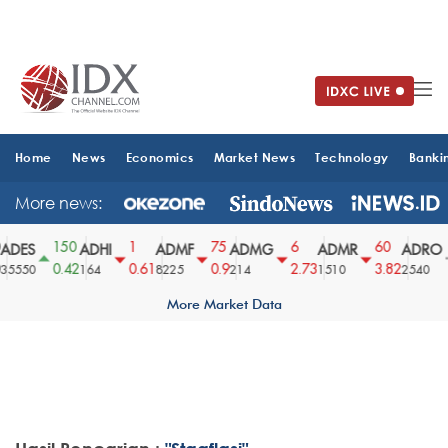
Home
News
Economics
Market News
Technology
Banki
More news:
150
1
75
6
60
ADES
ADHI
ADMF
ADMG
ADMR
ADRO
0.42
0.61
0.9
2.73
3.82
5550
164
8225
214
1510
2540
More Market Data