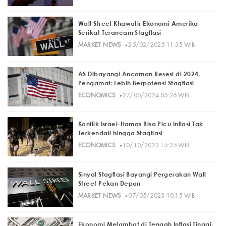
Wall Street Khawatir Ekonomi Amerika
Serikat Terancam Stagflasi
·
MARKET NEWS
25/02/2025 11:35 WIB
AS Dibayangi Ancaman Resesi di 2024,
Pengamat: Lebih Berpotensi Stagflasi
·
ECONOMICS
27/05/2024 05:26 WIB
Konflik Israel-Hamas Bisa Picu Inflasi Tak
Terkendali hingga Stagflasi
·
ECONOMICS
10/10/2023 15:25 WIB
Sinyal Stagflasi Bayangi Pergerakan Wall
Street Pekan Depan
·
MARKET NEWS
07/05/2023 10:15 WIB
Ekonomi Melambat di Tengah Inflasi Tinggi,