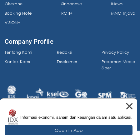
Okezone
Sindonews
iNews
Booking Hotel
RCTI+
MNC Trijaya
VISION+
Company Profile
Tentang Kami
Redaksi
Privacy Policy
Kontak Kami
Disclaimer
Pedoman Media
Siber
Informasi ekonomi, saham dan keuangan dalam satu aplikasi.
© 2026 IDX Channel. All Rights Reserved.
Open in App