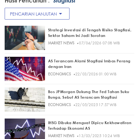
Hasil Pencarian :
"Stagflasi"
arrow_drop_down
PENCARIAN LANJUTAN
Strategi Investasi di Tengah Risiko Stagflasi,
Sektor Saham Ini Jadi Sorotan
·
MARKET NEWS
07/04/2026 07:08 WIB
AS Terancam Alami Stagflasi Imbas Perang
dengan Iran
·
ECONOMICS
22/03/2026 01:00 WIB
Bos JPMorgan Dukung The Fed Tahan Suku
Bunga, Sebut AS Terancam Stagflasi
·
ECONOMICS
22/05/2025 17:57 WIB
IHSG Dibuka Menguat Dipicu Kekhawatiran
Terhadap Ekonomi AS
·
MARKET NEWS
13/03/2025 10:24 WIB