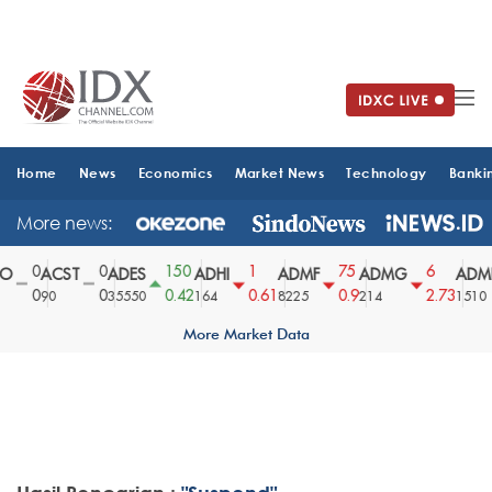
Home
News
Economics
Market News
Technology
Banki
More news:
0
0
150
1
75
6
O
ACST
ADES
ADHI
ADMF
ADMG
ADMR
0
0
0.42
0.61
0.9
2.73
90
35550
164
8225
214
1510
More Market Data