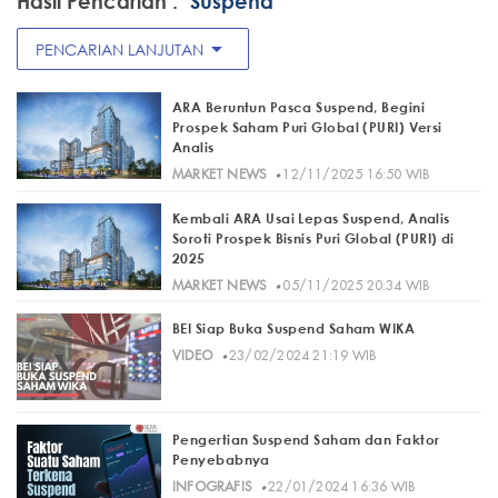
Hasil Pencarian :
"Suspend"
arrow_drop_down
PENCARIAN LANJUTAN
ARA Beruntun Pasca Suspend, Begini
Prospek Saham Puri Global (PURI) Versi
Analis
·
MARKET NEWS
12/11/2025 16:50 WIB
Kembali ARA Usai Lepas Suspend, Analis
Soroti Prospek Bisnis Puri Global (PURI) di
2025
·
MARKET NEWS
05/11/2025 20:34 WIB
BEI Siap Buka Suspend Saham WIKA
·
VIDEO
23/02/2024 21:19 WIB
Pengertian Suspend Saham dan Faktor
Penyebabnya
·
INFOGRAFIS
22/01/2024 16:36 WIB