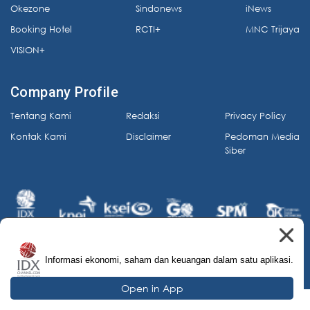
Okezone
Sindonews
iNews
Booking Hotel
RCTI+
MNC Trijaya
VISION+
Company Profile
Tentang Kami
Redaksi
Privacy Policy
Kontak Kami
Disclaimer
Pedoman Media
Siber
Informasi ekonomi, saham dan keuangan dalam satu aplikasi.
© 2026 IDX Channel. All Rights Reserved.
Open in App