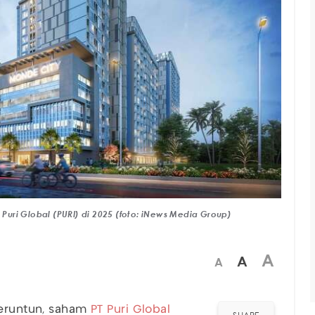
 Puri Global (PURI) di 2025 (foto: iNews Media Group)
A
A
A
beruntun, saham
PT Puri Global