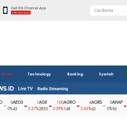
t News
Technology
Banking
Syariah
AEGS
AGII
AGRO
AGRS
AHAP
0
1
100
4
0
%
2.27%
3.39%
2.63%
0%
2.04
43
2850
148
62
96