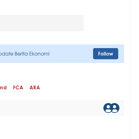
pdate Berita Ekonomi
Follow
end
FCA
ARA