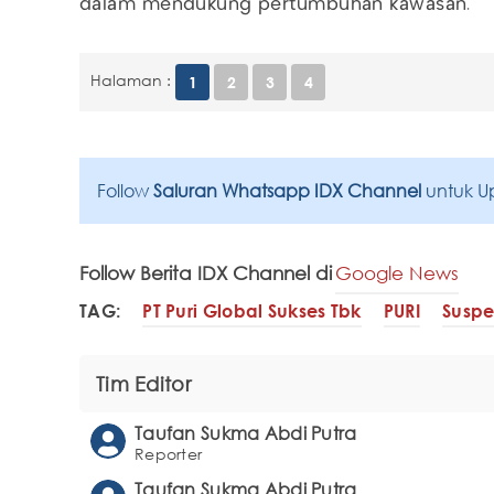
dalam mendukung pertumbuhan kawasan.
Halaman :
1
2
3
4
Follow
Saluran Whatsapp IDX Channel
untuk U
Follow Berita IDX Channel di
Google News
TAG:
PT Puri Global Sukses Tbk
PURI
Susp
Tim Editor
Taufan Sukma Abdi Putra
Reporter
Taufan Sukma Abdi Putra