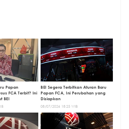
aru Papan
BEI Segera Terbitkan Aturan Baru
us FCA Terbit? Ini
Papan FCA, Ini Perubahan yang
t BEI
Disiapkan
IB
08/07/2026 18:25 WIB