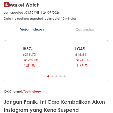
Market Watch
Last updated : 03.18 WIB | 24/07/2026
Data is a realtime snapshot, delayed at 10 minutes
Major Indexes
Currencies
IHSG
LQ45
6219.73
616.64
-95.58
-10.48
-1.51 %
-1.67 %
IDX Channel
Technology
Jangan Panik, Ini Cara Kembalikan Akun
Instagram yang Kena Suspend