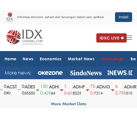
Install
Informasi ekonomi, saham dan keuangan dalam satu aplikasi.
Home
News
Economics
Market News
Technology
Ba
More news:
0
0
150
1
75
6
ACST
ADES
ADHI
ADMF
ADMG
ADMR
0
0
0.42
0.61
0.9
2.73
90
35550
164
8225
214
1510
More Market Data