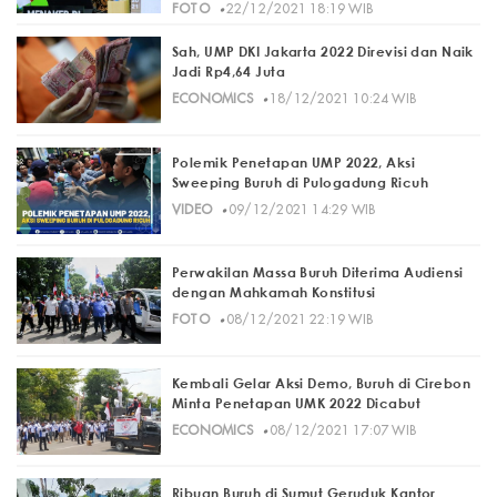
·
FOTO
22/12/2021 18:19 WIB
Sah, UMP DKI Jakarta 2022 Direvisi dan Naik
Jadi Rp4,64 Juta
·
ECONOMICS
18/12/2021 10:24 WIB
Polemik Penetapan UMP 2022, Aksi
Sweeping Buruh di Pulogadung Ricuh
·
VIDEO
09/12/2021 14:29 WIB
Perwakilan Massa Buruh Diterima Audiensi
dengan Mahkamah Konstitusi
·
FOTO
08/12/2021 22:19 WIB
Kembali Gelar Aksi Demo, Buruh di Cirebon
Minta Penetapan UMK 2022 Dicabut
·
ECONOMICS
08/12/2021 17:07 WIB
Ribuan Buruh di Sumut Geruduk Kantor