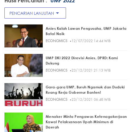
Hasil Pencarian :
"UMP 2022"
arrow_drop_down
PENCARIAN LANJUTAN
Anies Kalah Lawan Pengusaha, UMP Jakarta
Batal Naik
·
ECONOMICS
12/07/2022 14:44 WIB
UMP DKI 2022 Direvisi Anies, DPRD: Kami
Dukung
·
ECONOMICS
23/12/2021 21:13 WIB
Gara-gara UMP, Buruh Ngamuk dan Duduki
Ruang Kerja Gubernur Banten!
·
ECONOMICS
23/12/2021 06:48 WIB
Menaker Minta Pengawas Ketenagakerjaan
Kawal Pelaksanaan Upah Minimun di
Daerah