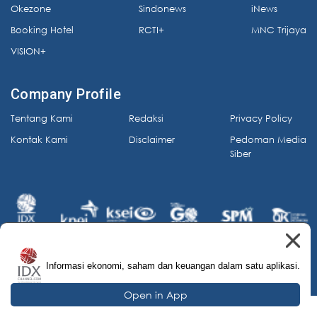
Okezone
Sindonews
iNews
Booking Hotel
RCTI+
MNC Trijaya
VISION+
Company Profile
Tentang Kami
Redaksi
Privacy Policy
Kontak Kami
Disclaimer
Pedoman Media
Siber
Informasi ekonomi, saham dan keuangan dalam satu aplikasi.
© 2026 IDX Channel. All Rights Reserved.
Open in App