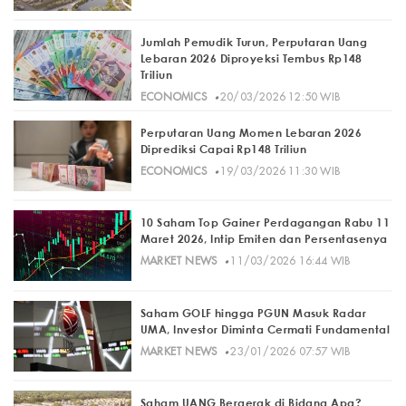
Jumlah Pemudik Turun, Perputaran Uang
Lebaran 2026 Diproyeksi Tembus Rp148
Triliun
·
ECONOMICS
20/03/2026 12:50 WIB
Perputaran Uang Momen Lebaran 2026
Diprediksi Capai Rp148 Triliun
·
ECONOMICS
19/03/2026 11:30 WIB
10 Saham Top Gainer Perdagangan Rabu 11
Maret 2026, Intip Emiten dan Persentasenya
·
MARKET NEWS
11/03/2026 16:44 WIB
Saham GOLF hingga PGUN Masuk Radar
UMA, Investor Diminta Cermati Fundamental
·
MARKET NEWS
23/01/2026 07:57 WIB
Saham UANG Bergerak di Bidang Apa?