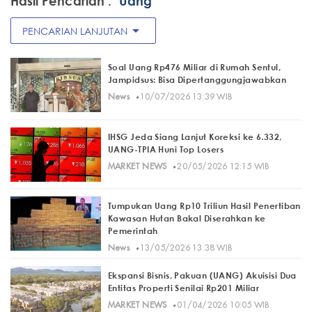
Hasil Pencarian :
"Uang"
arrow_drop_down
PENCARIAN LANJUTAN
Soal Uang Rp476 Miliar di Rumah Sentul,
Jampidsus: Bisa Dipertanggungjawabkan
·
News
10/07/2026 13:39 WIB
IHSG Jeda Siang Lanjut Koreksi ke 6.332,
UANG-TPIA Huni Top Losers
·
MARKET NEWS
20/05/2026 12:15 WIB
Tumpukan Uang Rp10 Triliun Hasil Penertiban
Kawasan Hutan Bakal Diserahkan ke
Pemerintah
·
News
13/05/2026 13:38 WIB
Ekspansi Bisnis, Pakuan (UANG) Akuisisi Dua
Entitas Properti Senilai Rp201 Miliar
·
MARKET NEWS
01/04/2026 10:05 WIB