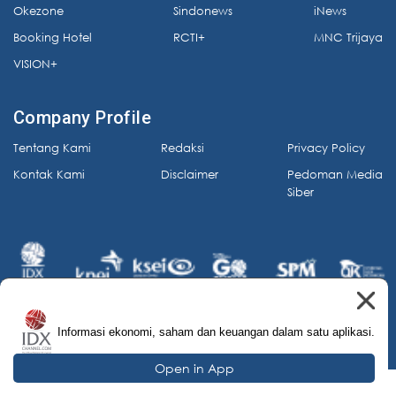
Okezone
Sindonews
iNews
Booking Hotel
RCTI+
MNC Trijaya
VISION+
Company Profile
Tentang Kami
Redaksi
Privacy Policy
Kontak Kami
Disclaimer
Pedoman Media
Siber
Informasi ekonomi, saham dan keuangan dalam satu aplikasi.
© 2026 IDX Channel. All Rights Reserved.
Open in App