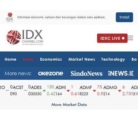
Install
Informasi ekonomi, saham dan keuangan dalam satu aplikasi.
Home
News
Economics
Market News
Technology
Ba
More news:
0
0
150
1
75
6
O
ACST
ADES
ADHI
ADMF
ADMG
ADM
0
0
0.42
0.61
0.9
2.73
90
35550
164
8225
214
1510
More Market Data