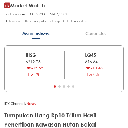
Market Watch
Last updated : 03.18 WIB | 24/07/2026
Data is a realtime snapshot, delayed at 10 minutes
Major Indexes
Currencies
IHSG
LQ45
6219.73
616.64
-95.58
-10.48
-1.51 %
-1.67 %
IDX Channel
News
Tumpukan Uang Rp10 Triliun Hasil
Penertiban Kawasan Hutan Bakal