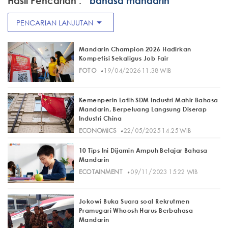
Hasil Pencarian :
" bahasa mandarin"
arrow_drop_down
PENCARIAN LANJUTAN
Mandarin Champion 2026 Hadirkan
Kompetisi Sekaligus Job Fair
·
FOTO
19/04/2026 11:38 WIB
Kemenperin Latih SDM Industri Mahir Bahasa
Mandarin, Berpeluang Langsung Diserap
Industri China
·
ECONOMICS
22/05/2025 14:25 WIB
10 Tips Ini Dijamin Ampuh Belajar Bahasa
Mandarin
·
ECOTAINMENT
09/11/2023 15:22 WIB
Jokowi Buka Suara soal Rekrutmen
Pramugari Whoosh Harus Berbahasa
Mandarin