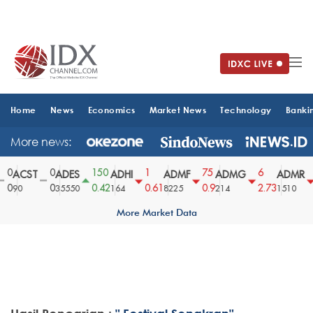
Home
News
Economics
Market News
Technology
Banki
More news:
0
0
150
1
75
6
ACST
ADES
ADHI
ADMF
ADMG
ADMR
0
0
0.42
0.61
0.9
2.73
90
35550
164
8225
214
1510
More Market Data