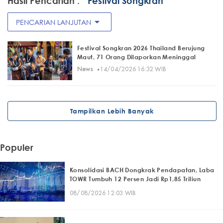
Hasil Pencarian :
" Festival Songkran"
arrow_drop_down
PENCARIAN LANJUTAN
Festival Songkran 2026 Thailand Berujung
Maut, 71 Orang Dilaporkan Meninggal
·
News
14/04/2026 16:32 WIB
Tampilkan Lebih Banyak
Populer
Konsolidasi BACH Dongkrak Pendapatan, Laba
TOWR Tumbuh 12 Persen Jadi Rp1,85 Triliun
08/08/2026 12:03 WIB