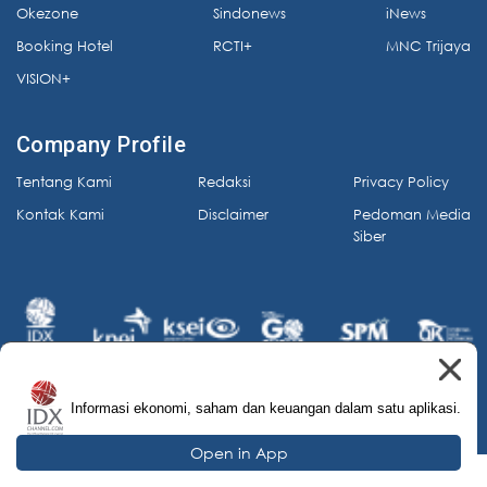
Okezone
Sindonews
iNews
Booking Hotel
RCTI+
MNC Trijaya
VISION+
Company Profile
Tentang Kami
Redaksi
Privacy Policy
Kontak Kami
Disclaimer
Pedoman Media
Siber
Informasi ekonomi, saham dan keuangan dalam satu aplikasi.
© 2026 IDX Channel. All Rights Reserved.
Open in App