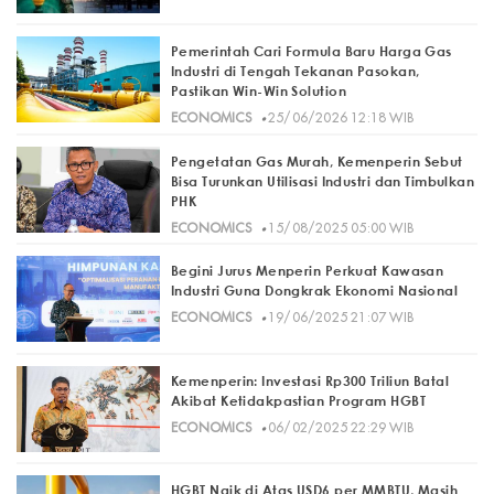
Pemerintah Cari Formula Baru Harga Gas
Industri di Tengah Tekanan Pasokan,
Pastikan Win-Win Solution
·
ECONOMICS
25/06/2026 12:18 WIB
Pengetatan Gas Murah, Kemenperin Sebut
Bisa Turunkan Utilisasi Industri dan Timbulkan
PHK
·
ECONOMICS
15/08/2025 05:00 WIB
Begini Jurus Menperin Perkuat Kawasan
Industri Guna Dongkrak Ekonomi Nasional
·
ECONOMICS
19/06/2025 21:07 WIB
Kemenperin: Investasi Rp300 Triliun Batal
Akibat Ketidakpastian Program HGBT
·
ECONOMICS
06/02/2025 22:29 WIB
HGBT Naik di Atas USD6 per MMBTU, Masih