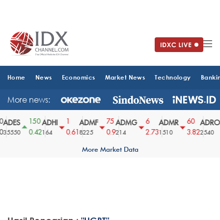
Home
News
Economics
Market News
Technology
Banki
More news:
150
1
75
6
60
ADES
ADHI
ADMF
ADMG
ADMR
ADRO
0.42
0.61
0.9
2.73
3.82
35550
164
8225
214
1510
2540
More Market Data