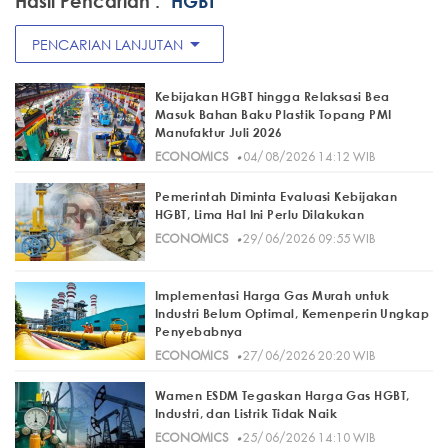
Hasil Pencarian :
"HGBT"
arrow_drop_down
PENCARIAN LANJUTAN
Kebijakan HGBT hingga Relaksasi Bea
Masuk Bahan Baku Plastik Topang PMI
Manufaktur Juli 2026
·
ECONOMICS
04/08/2026 14:12 WIB
Pemerintah Diminta Evaluasi Kebijakan
HGBT, Lima Hal Ini Perlu Dilakukan
·
ECONOMICS
29/06/2026 09:55 WIB
Implementasi Harga Gas Murah untuk
Industri Belum Optimal, Kemenperin Ungkap
Penyebabnya
·
ECONOMICS
27/06/2026 20:20 WIB
Wamen ESDM Tegaskan Harga Gas HGBT,
Industri, dan Listrik Tidak Naik
·
ECONOMICS
25/06/2026 14:10 WIB