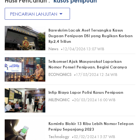
Hasil Pencarian :
"kasus penipuan"
arrow_drop_down
PENCARIAN LANJUTAN
Bareskrim Lacak Aset Tersangka Kasus
Dugaan Penipuan DSI yang Rugikan Korban
Rp2,4 Triliun
·
News
12/04/2026 13:07 WIB
Telkomsel Ajak Masyarakat Laporkan
Nomor Ponsel Penipuan, Begini Caranya
·
ECONOMICS
17/05/2024 12:54 WIB
Intip Biaya Lapor Polisi Kasus Penipuan
·
MILENOMIC
20/03/2024 16:00 WIB
Kominfo Blokir 13 Ribu Lebih Nomor Telepon
Penipu Sepanjang 2023
·
Technology
02/02/2024 15:57 WIB