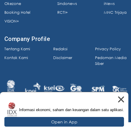
Okezone
Sindonews
iNews
Booking Hotel
RCTI+
MNC Trijaya
VISION+
Company Profile
Tentang Kami
Redaksi
Privacy Policy
Kontak Kami
Disclaimer
Pedoman Media
Siber
Informasi ekonomi, saham dan keuangan dalam satu aplikasi.
© 2026 IDX Channel. All Rights Reserved.
Open in App