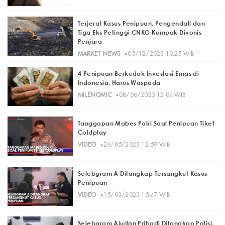
Terjerat Kasus Penipuan, Pengendali dan
Tiga Eks Petinggi CNKO Kompak Divonis
Penjara
·
MARKET NEWS
05/12/2023 10:25 WIB
4 Penipuan Berkedok Investasi Emas di
Indonesia, Harus Waspada
·
MILENOMIC
08/06/2023 12:04 WIB
Tanggapan Mabes Polri Soal Penipuan Tiket
Coldplay
·
VIDEO
26/05/2023 12:59 WIB
Selebgram A Ditangkap Tersangkut Kasus
Penipuan
·
VIDEO
15/03/2023 15:47 WIB
Selebgram Ajudan Pribadi Ditangkap Polisi,