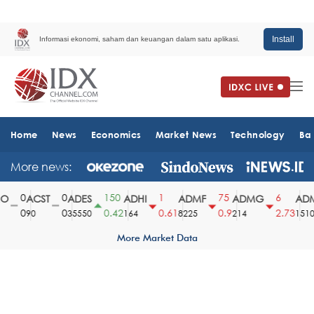
Install
Informasi ekonomi, saham dan keuangan dalam satu aplikasi.
Home
News
Economics
Market News
Technology
Ba
More news:
0
0
150
1
75
6
ACST
ADES
ADHI
ADMF
ADMG
ADMR
0
0
0.42
0.61
0.9
2.73
90
35550
164
8225
214
1510
More Market Data