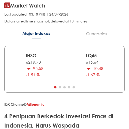
Market Watch
Last updated : 03.18 WIB | 24/07/2026
Data is a realtime snapshot, delayed at 10 minutes
Major Indexes
Currencies
IHSG
LQ45
6219.73
616.64
-95.58
-10.48
-1.51 %
-1.67 %
IDX Channel
Milenomic
4 Penipuan Berkedok Investasi Emas di
Indonesia, Harus Waspada