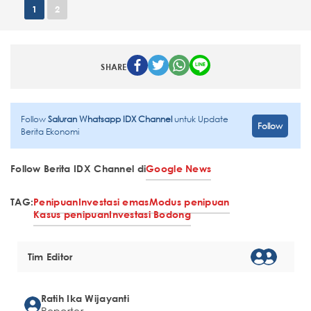
1
2
SHARE
Follow
Saluran Whatsapp IDX Channel
untuk Update
Follow
Berita Ekonomi
Follow Berita IDX Channel di
Google News
TAG:
Penipuan
Investasi emas
Modus penipuan
Kasus penipuan
Investasi Bodong
Tim Editor
Ratih Ika Wijayanti
Reporter