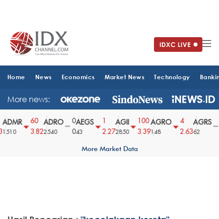
Home
News
Economics
Market News
Technology
Banki
More news:
60
0
1
100
4
ADMR
ADRO
AEGS
AGII
AGRO
AGRS
3.82
0
2.27
3.39
2.63
1510
2540
43
2850
148
62
More Market Data