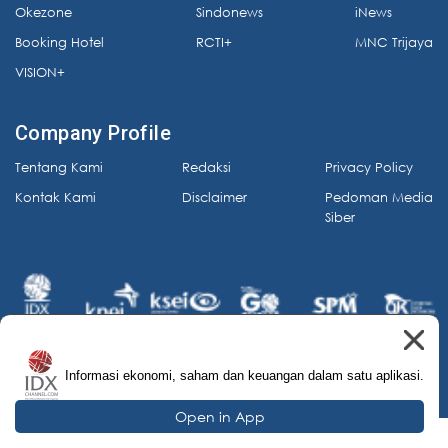
Okezone
Sindonews
iNews
Booking Hotel
RCTI+
MNC Trijaya
VISION+
Company Profile
Tentang Kami
Redaksi
Privacy Policy
Kontak Kami
Disclaimer
Pedoman Media
Siber
Informasi ekonomi, saham dan keuangan dalam satu aplikasi.
© 2026 IDX Channel. All Rights Reserved.
Open in App