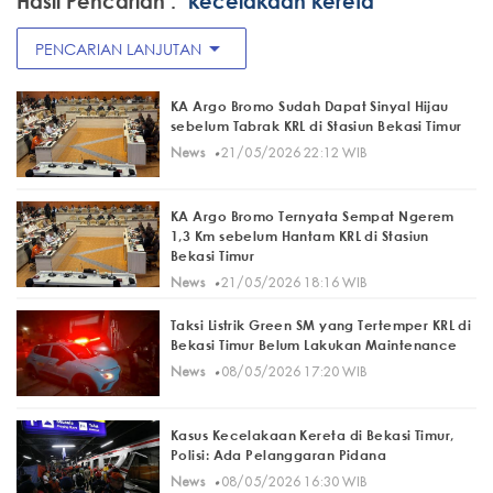
Hasil Pencarian :
"kecelakaan kereta"
arrow_drop_down
PENCARIAN LANJUTAN
KA Argo Bromo Sudah Dapat Sinyal Hijau
sebelum Tabrak KRL di Stasiun Bekasi Timur
·
News
21/05/2026 22:12 WIB
KA Argo Bromo Ternyata Sempat Ngerem
1,3 Km sebelum Hantam KRL di Stasiun
Bekasi Timur
·
News
21/05/2026 18:16 WIB
Taksi Listrik Green SM yang Tertemper KRL di
Bekasi Timur Belum Lakukan Maintenance
·
News
08/05/2026 17:20 WIB
Kasus Kecelakaan Kereta di Bekasi Timur,
Polisi: Ada Pelanggaran Pidana
·
News
08/05/2026 16:30 WIB