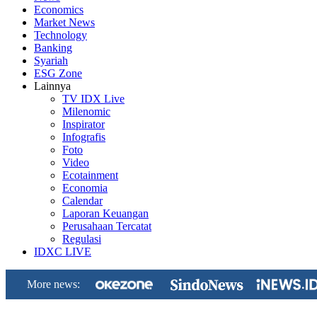
Economics
Market News
Technology
Banking
Syariah
ESG Zone
Lainnya
TV IDX Live
Milenomic
Inspirator
Infografis
Foto
Video
Ecotainment
Economia
Calendar
Laporan Keuangan
Perusahaan Tercatat
Regulasi
IDXC LIVE
More news: