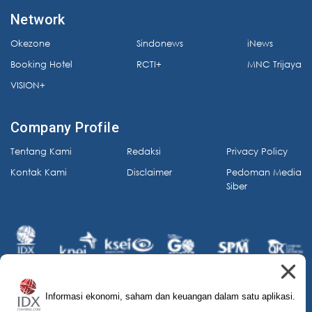
Network
Okezone
Sindonews
iNews
Booking Hotel
RCTI+
MNC Trijaya
VISION+
Company Profile
Tentang Kami
Redaksi
Privacy Policy
Kontak Kami
Disclaimer
Pedoman Media
Siber
Informasi ekonomi, saham dan keuangan dalam satu aplikasi.
© 2026 IDX Channel. All Rights Reserved.