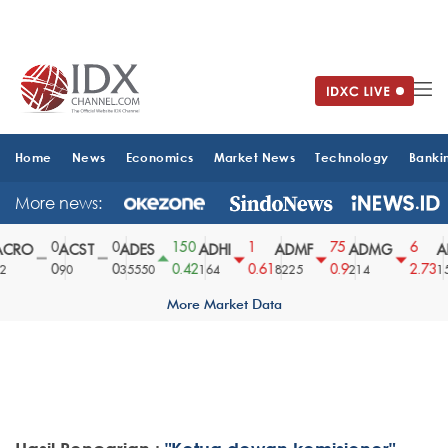
Home
News
Economics
Market News
Technology
Banki
More news:
0
0
150
1
75
6
CRO
ACST
ADES
ADHI
ADMF
ADMG
A
0
0
0.42
0.61
0.9
2.73
90
35550
164
8225
214
15
More Market Data