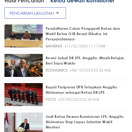
Hasil Pencarian :
"Ketua dewan komisioner"
arrow_drop_down
PENCARIAN LANJUTAN
Pendaftaran Calon Pengganti Ketua dan
Wakil Ketua OJK Resmi Dibuka, Ini
Persyaratannya
·
BANKING
11/02/2026 11:17 WIB
Resmi Jabat DK LPS, Anggito: Masih Belajar,
Beri Saya Waktu
·
ECONOMICS
08/10/2025 23:54 WIB
Rapat Paripurna DPR Tetapkan Anggito
Abimanyu sebagai Ketua DK LPS
·
FOTO
23/09/2025 23:28 WIB
Jadi Ketua Dewan Komisioner LPS, Anggito
Abimanyu Siap Lepas Jabatan Wakil
Menteri