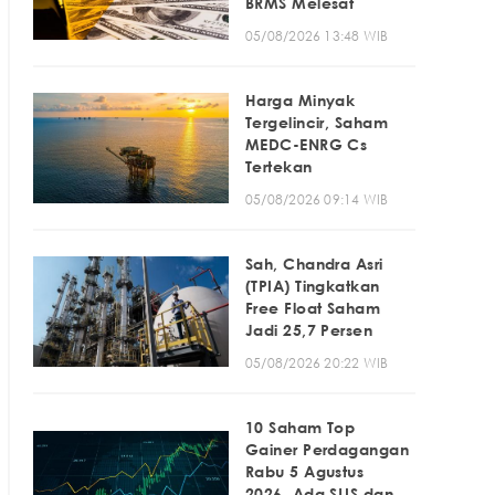
BRMS Melesat
05/08/2026 13:48 WIB
Harga Minyak
Tergelincir, Saham
MEDC-ENRG Cs
Tertekan
05/08/2026 09:14 WIB
Sah, Chandra Asri
(TPIA) Tingkatkan
Free Float Saham
Jadi 25,7 Persen
05/08/2026 20:22 WIB
10 Saham Top
Gainer Perdagangan
Rabu 5 Agustus
2026, Ada SLIS dan