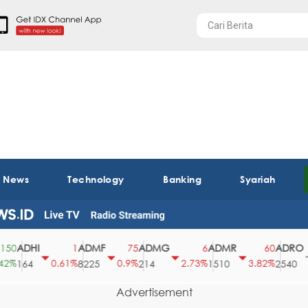
t News
Technology
Banking
Syariah
ADHI
ADMF
ADMG
ADMR
ADRO
0
1
75
6
60
%
0.61%
0.9%
2.73%
3.82%
0
164
8225
214
1510
2540
Advertisement