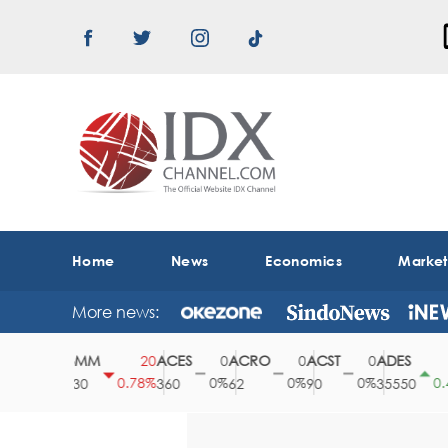
Home
News
Economics
Marke
More news:
ABMM
ACES
ACRO
ACST
ADES
0
20
0
0
0
15
0%
0.78%
0%
0%
0%
0.42
2530
360
62
90
35550