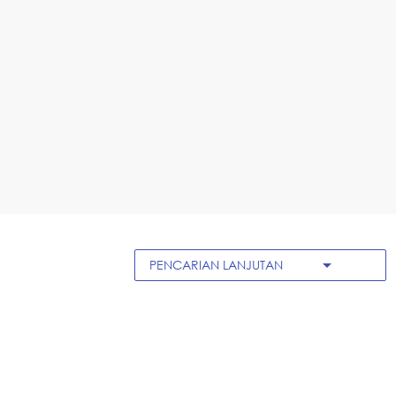
arrow_drop_down
PENCARIAN LANJUTAN