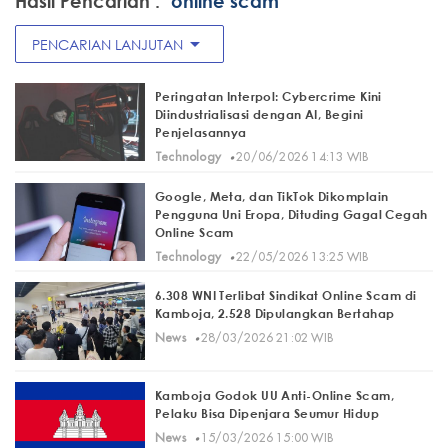
Hasil Pencarian :
"online scam"
arrow_drop_down
PENCARIAN LANJUTAN
Peringatan Interpol: Cybercrime Kini
Diindustrialisasi dengan AI, Begini
Penjelasannya
·
Technology
20/06/2026 14:13 WIB
Google, Meta, dan TikTok Dikomplain
Pengguna Uni Eropa, Dituding Gagal Cegah
Online Scam
·
Technology
22/05/2026 13:25 WIB
6.308 WNI Terlibat Sindikat Online Scam di
Kamboja, 2.528 Dipulangkan Bertahap
·
News
28/03/2026 21:02 WIB
Kamboja Godok UU Anti-Online Scam,
Pelaku Bisa Dipenjara Seumur Hidup
·
News
15/03/2026 15:00 WIB