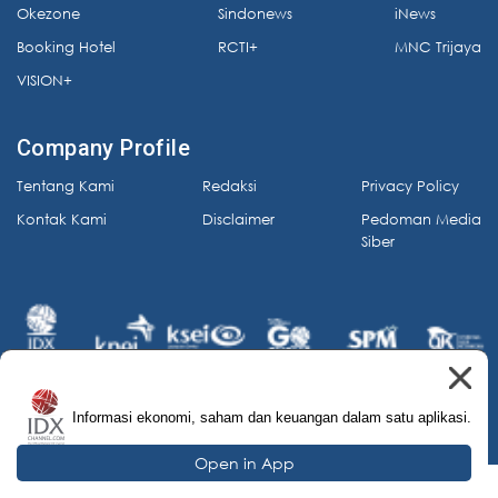
Okezone
Sindonews
iNews
Booking Hotel
RCTI+
MNC Trijaya
VISION+
Company Profile
Tentang Kami
Redaksi
Privacy Policy
Kontak Kami
Disclaimer
Pedoman Media
Siber
Informasi ekonomi, saham dan keuangan dalam satu aplikasi.
© 2026 IDX Channel. All Rights Reserved.
Open in App