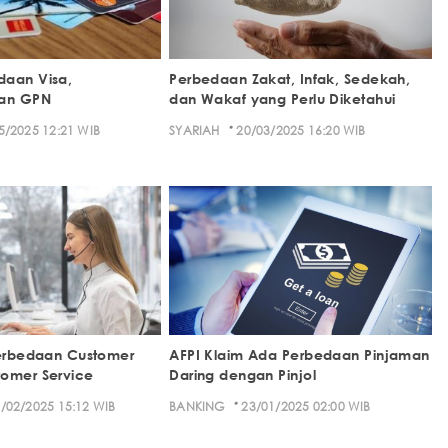
daan Visa,
Perbedaan Zakat, Infak, Sedekah,
dan GPN
dan Wakaf yang Perlu Diketahui
·
5/2025 12:21 WIB
SYARIAH
20/03/2025 16:20 WIB
Perbedaan Customer
AFPI Klaim Ada Perbedaan Pinjaman
tomer Service
Daring dengan Pinjol
·
/02/2025 15:12 WIB
BANKING
23/01/2025 02:00 WIB