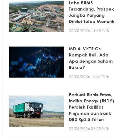
Laba BRMS
Tersandung, Prospek
Jangka Panjang
Dinilai Tetap Menarik
07/08/2026 11:05 WIB
MDIA-VKTR Cs
Kompak Reli, Ada
Apa dengan Saham
Bakrie?
07/08/2026 10:07 WIB
Perkuat Bisnis Emas,
Indika Energy (INDY)
Peroleh Fasilitas
Pinjaman dari Bank
DBS Rp2,8 Triliun
07/08/2026 06:25 WIB