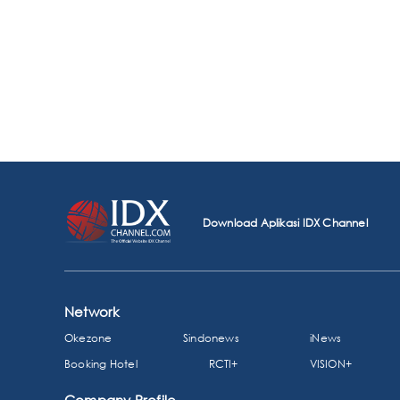
Download Aplikasi IDX Channel
Network
Okezone
Sindonews
iNews
Booking Hotel
RCTI+
VISION+
Company Profile