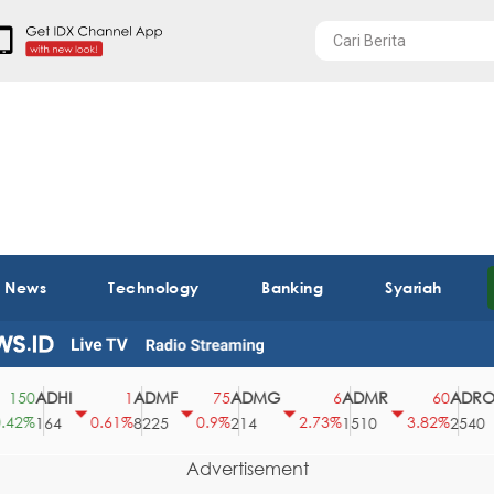
t News
Technology
Banking
Syariah
ADHI
ADMF
ADMG
ADMR
ADRO
0
1
75
6
60
%
0.61%
0.9%
2.73%
3.82%
164
8225
214
1510
2540
Advertisement