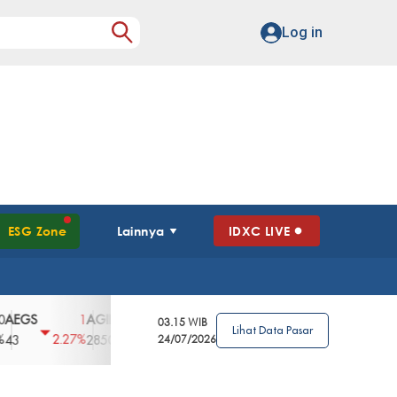
Log in
ESG Zone
Lainnya
IDXC LIVE
AGII
AGRO
AGRS
AHAP
AIMS
1
100
4
0
2
03.15 WIB
Lihat Data Pasar
2.27%
3.39%
2.63%
0%
2.04%
2850
148
24/07/2026
62
96
360