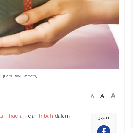
m. (Foto: MNC Media)
A
A
A
kah
,
hadiah
, dan
hibah
dalam
SHARE