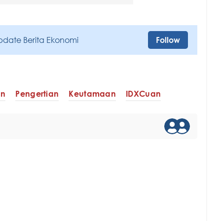
pdate Berita Ekonomi
Follow
an
Pengertian
Keutamaan
IDXCuan