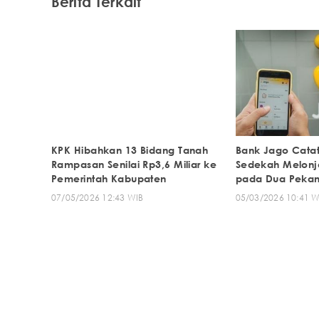
Berita Terkait
KPK Hibahkan 13 Bidang Tanah
Bank Jago Catat
Rampasan Senilai Rp3,6 Miliar ke
Sedekah Melonj
Pemerintah Kabupaten
pada Dua Peka
07/05/2026 12:43 WIB
05/03/2026 10:41 W