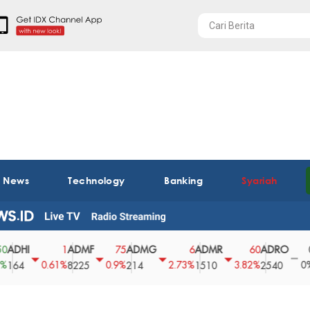
t News
Technology
Banking
Syariah
ADMF
ADMG
ADMR
ADRO
AEGS
1
75
6
60
0
0.61%
0.9%
2.73%
3.82%
0%
8225
214
1510
2540
43