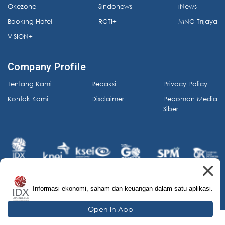
Okezone
Sindonews
iNews
Booking Hotel
RCTI+
MNC Trijaya
VISION+
Company Profile
Tentang Kami
Redaksi
Privacy Policy
Kontak Kami
Disclaimer
Pedoman Media
Siber
Informasi ekonomi, saham dan keuangan dalam satu aplikasi.
© 2026 IDX Channel. All Rights Reserved.
Open in App