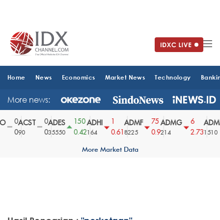
Home
News
Economics
Market News
Technology
Banki
More news:
0
0
150
1
75
6
O
ACST
ADES
ADHI
ADMF
ADMG
ADMR
0
0
0.42
0.61
0.9
2.73
90
35550
164
8225
214
1510
More Market Data