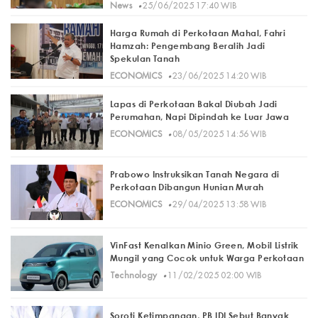
·
News
25/06/2025 17:40 WIB
Harga Rumah di Perkotaan Mahal, Fahri
Hamzah: Pengembang Beralih Jadi
Spekulan Tanah
·
ECONOMICS
23/06/2025 14:20 WIB
Lapas di Perkotaan Bakal Diubah Jadi
Perumahan, Napi Dipindah ke Luar Jawa
·
ECONOMICS
08/05/2025 14:56 WIB
Prabowo Instruksikan Tanah Negara di
Perkotaan Dibangun Hunian Murah
·
ECONOMICS
29/04/2025 13:58 WIB
VinFast Kenalkan Minio Green, Mobil Listrik
Mungil yang Cocok untuk Warga Perkotaan
·
Technology
11/02/2025 02:00 WIB
Soroti Ketimpangan, PB IDI Sebut Banyak