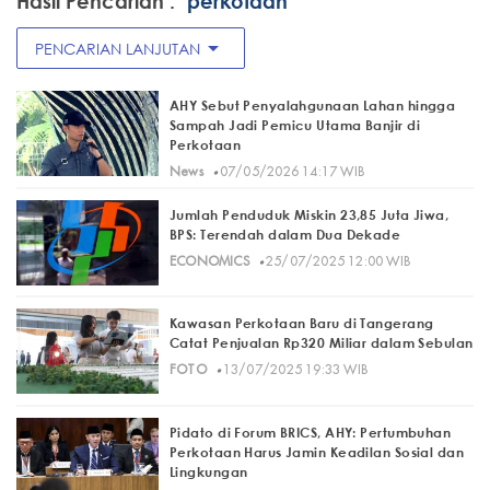
Hasil Pencarian :
"perkotaan"
arrow_drop_down
PENCARIAN LANJUTAN
AHY Sebut Penyalahgunaan Lahan hingga
Sampah Jadi Pemicu Utama Banjir di
Perkotaan
·
News
07/05/2026 14:17 WIB
Jumlah Penduduk Miskin 23,85 Juta Jiwa,
BPS: Terendah dalam Dua Dekade
·
ECONOMICS
25/07/2025 12:00 WIB
Kawasan Perkotaan Baru di Tangerang
Catat Penjualan Rp320 Miliar dalam Sebulan
·
FOTO
13/07/2025 19:33 WIB
Pidato di Forum BRICS, AHY: Pertumbuhan
Perkotaan Harus Jamin Keadilan Sosial dan
Lingkungan